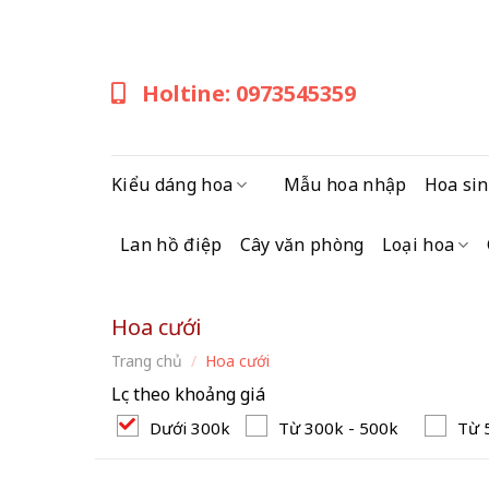
Skip
to
content
Holtine: 0973545359
Kiểu dáng hoa
Mẫu hoa nhập
Hoa sin
Lan hồ điệp
Cây văn phòng
Loại hoa
Hoa cưới
Trang chủ
/
Hoa cưới
Lọc theo khoảng giá
Dưới 300k
Từ 300k - 500k
Từ 