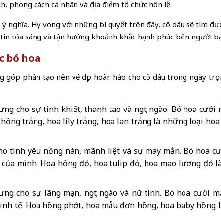
h, phong cách cá nhân và địa điểm tổ chức hôn lễ.
à ý nghĩa. Hy vọng với những bí quyết trên đây, cô dâu sẽ tìm 
 tin tỏa sáng và tận hưởng khoảnh khắc hạnh phúc bên người bạ
c bó hoa
g góp phần tạo nên vẻ đẹp hoàn hảo cho cô dâu trong ngày trọn
g cho sự tinh khiết, thanh tao và ngọt ngào. Bó hoa cưới m
a hồng trắng, hoa lily trắng, hoa lan trắng là những loại h
o tình yêu nồng nàn, mãnh liệt và sự may mắn. Bó hoa cư
của mình. Hoa hồng đỏ, hoa tulip đỏ, hoa mao lương đỏ l
ng cho sự lãng mạn, ngọt ngào và nữ tính. Bó hoa cưới m
tinh tế. Hoa hồng phớt, hoa mẫu đơn hồng, hoa baby hồng 