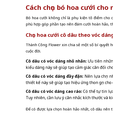
Cách chọn bó hoa cưới cho 
Bó hoa cưới không chỉ là phụ kiện tô điểm cho 
phù hợp góp phần tạo nên đám cưới hoàn hảo, thể
Chọn hoa cưới cô dâu theo vóc dán
Thành Công Flower xin chia sẻ một số bí quyết h
cuộc đời.
Cô dâu có vóc dáng nhỏ nhắn:
Ưu tiên những
kiểu dáng này sẽ giúp tạo cảm giác cân đối cho
Cô dâu có vóc dáng đầy đặn:
Nên lựa chọn n
thiết kế này sẽ giúp tạo hiệu ứng thon gọn ch
Cô dâu có vóc dáng cao ráo:
Có thể tự tin lự
Tuy nhiên, cần lưu ý cân nhắc kích thước và k
Để có được lựa chọn hoàn hảo nhất, cô dâu nên t