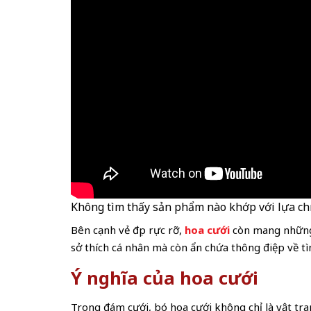
Không tìm thấy sản phẩm nào khớp với lựa chọ
Bên cạnh vẻ đẹp rực rỡ,
hoa cưới
còn mang những ý
sở thích cá nhân mà còn ẩn chứa thông điệp về t
Ý nghĩa của hoa cưới
Trong đám cưới, bó hoa cưới không chỉ là vật tra