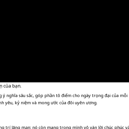
n của bạn.
 nghĩa sâu sắc, góp phần tô điểm cho ngày trọng đại của mỗi c
ình yêu, kỷ niệm và mong ước của đôi uyên ương.
ng trí lãng mạn; nó còn mang trong mình vô vàn lời chúc phúc và