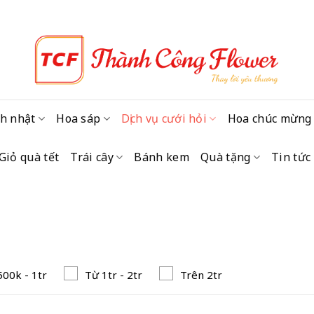
h nhật
Hoa sáp
Dịch vụ cưới hỏi
Hoa chúc mừng
Giỏ quà tết
Trái cây
Bánh kem
Quà tặng
Tin tức
500k - 1tr
Từ 1tr - 2tr
Trên 2tr