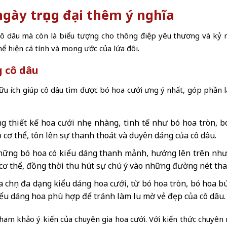
ngày trọng đại thêm ý nghĩa
cô dâu mà còn là biểu tượng cho thông điệp yêu thương và kỷ n
 hiện cá tính và mong ước của lứa đôi.
g cô dâu
ữu ích giúp cô dâu tìm được bó hoa cưới ưng ý nhất, góp phần
 thiết kế hoa cưới nhẹ nhàng, tinh tế như bó hoa tròn, 
 cơ thể, tôn lên sự thanh thoát và duyên dáng của cô dâu.
hững bó hoa có kiểu dáng thanh mảnh, hướng lên trên như
o cơ thể, đồng thời thu hút sự chú ý vào những đường nét th
a chọn đa dạng kiểu dáng hoa cưới, từ bó hoa tròn, bó hoa 
iểu dáng hoa phù hợp để tránh làm lu mờ vẻ đẹp của cô dâu.
ham khảo ý kiến của chuyên gia hoa cưới. Với kiến thức chuyên