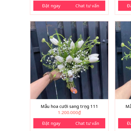
Đặt ngay
Chat tư vấn
Đ
Mẫu hoa cưới sang trọng 111
Mẫ
1.200.000
₫
Đặt ngay
Chat tư vấn
Đ