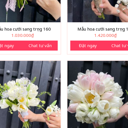
u hoa cưới sang trọng 160
Mẫu hoa cưới sang trọng 
1.030.000
₫
1.420.000
₫
ặt ngay
Chat tư vấn
Đặt ngay
Chat tư