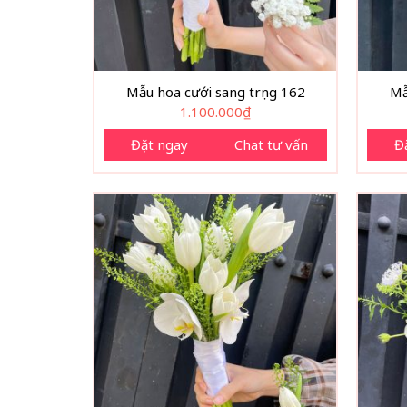
Mẫu hoa cưới sang trọng 162
Mẫ
1.100.000
₫
Đặt ngay
Chat tư vấn
Đ