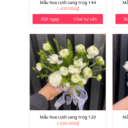
Mẫu hoa cưới sang trọng 144
Mẫ
1.420.000
₫
Đặt ngay
Chat tư vấn
Đ
Mẫu hoa cưới sang trọng 120
Mẫ
1.030.000
₫