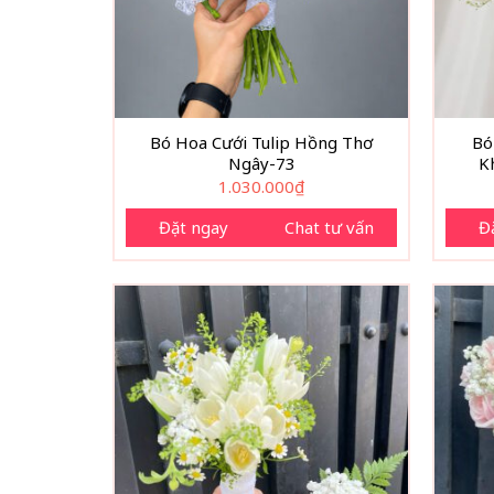
Bó Hoa Cưới Tulip Hồng Thơ
Bó
Ngây-73
K
1.030.000
₫
Đặt ngay
Chat tư vấn
Đ