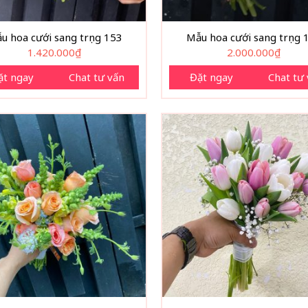
u hoa cưới sang trọng 153
Mẫu hoa cưới sang trọng 
1.420.000
₫
2.000.000
₫
ặt ngay
Chat tư vấn
Đặt ngay
Chat tư