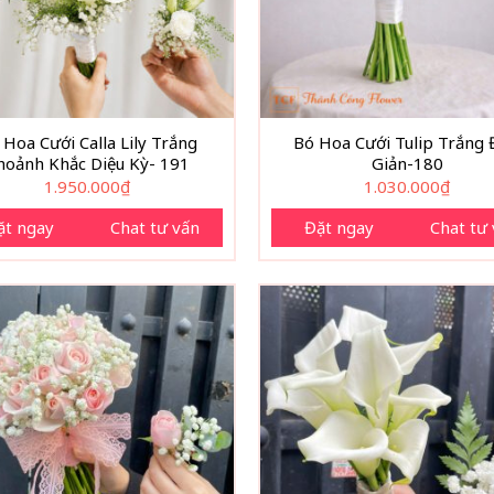
 Hoa Cưới Calla Lily Trắng
Bó Hoa Cưới Tulip Trắng
hoảnh Khắc Diệu Kỳ- 191
Giản-180
1.950.000
₫
1.030.000
₫
ặt ngay
Chat tư vấn
Đặt ngay
Chat tư