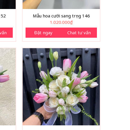
152
Mẫu hoa cưới sang trọng 146
1.020.000
₫
 vấn
Đặt ngay
Chat tư vấn