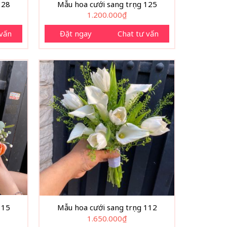
128
Mẫu hoa cưới sang trọng 125
1.200.000
₫
 vấn
Đặt ngay
Chat tư vấn
115
Mẫu hoa cưới sang trọng 112
1.650.000
₫