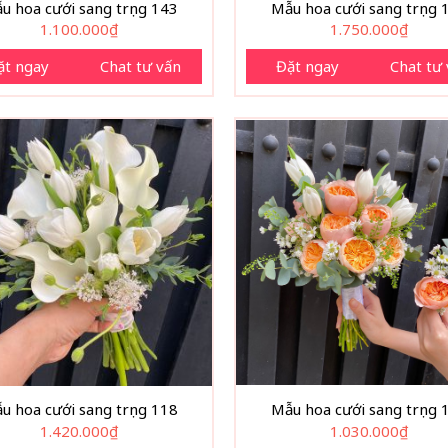
u hoa cưới sang trọng 143
Mẫu hoa cưới sang trọng 
1.100.000
₫
1.750.000
₫
ặt ngay
Chat tư vấn
Đặt ngay
Chat tư
u hoa cưới sang trọng 118
Mẫu hoa cưới sang trọng 
1.420.000
₫
1.030.000
₫