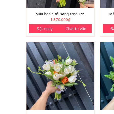
Mẫu hoa cưới sang trọng 159
Mẫ
1.370.000
₫
Đặt ngay
Chat tư vấn
Đ