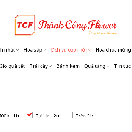
h nhật
Hoa sáp
Dịch vụ cưới hỏi
Hoa chúc mừng
Giỏ quà tết
Trái cây
Bánh kem
Quà tặng
Tin tức
500k - 1tr
Từ 1tr - 2tr
Trên 2tr