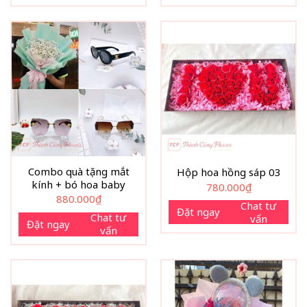
Combo quà tặng mắt
Hộp hoa hồng sáp 03
kính + bó hoa baby
780.000
₫
880.000
₫
Chat tư
Đặt ngay
Chat tư
vấn
Đặt ngay
vấn