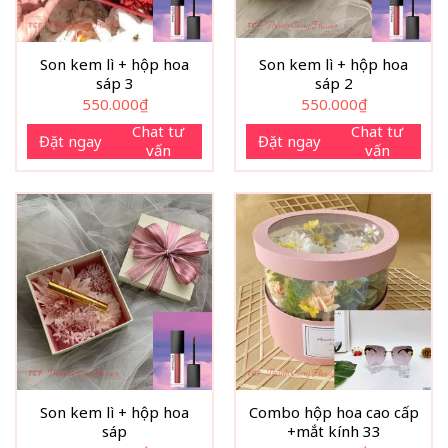
Son kem lì + hộp hoa
Son kem lì + hộp hoa
sáp 3
sáp 2
550.000
₫
550.000
₫
Chat tư
Chat tư
Đặt ngay
Đặt ngay
vấn
vấn
Son kem lì + hộp hoa
Combo hộp hoa cao cấp
sáp
+mắt kính 33