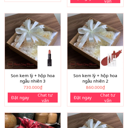
vấn
Son kem lỳ + hộp hoa
Son kem lỳ + hộp hoa
ngẫu nhiên 3
ngẫu nhiên 2
730.000
₫
860.000
₫
Chat tư
Chat tư
Đặt ngay
Đặt ngay
vấn
vấn