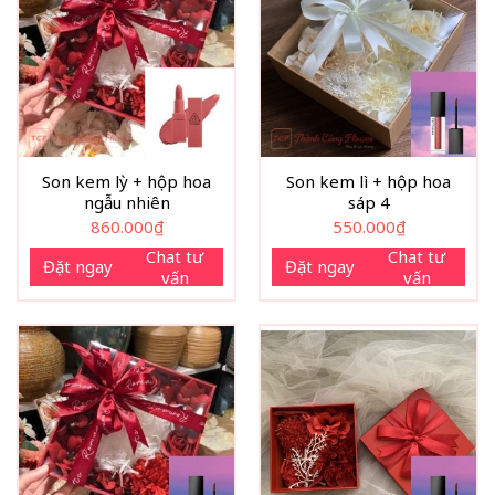
Son kem lỳ + hộp hoa
Son kem lì + hộp hoa
ngẫu nhiên
sáp 4
860.000
₫
550.000
₫
Chat tư
Chat tư
Đặt ngay
Đặt ngay
vấn
vấn