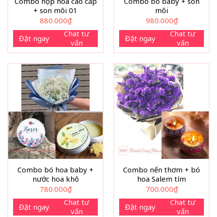
Combo hộp hoa cao cấp
Combo bó baby + son
+ son môi 01
môi
880.000
₫
980.000
₫
Chat tư
Chat tư
Đặt ngay
Đặt ngay
vấn
vấn
Combo bó hoa baby +
Combo nến thơm + bó
nước hoa khô
hoa Salem tím
780.000
₫
700.000
₫
Chat tư
Chat tư
Đặt ngay
Đặt ngay
vấn
vấn