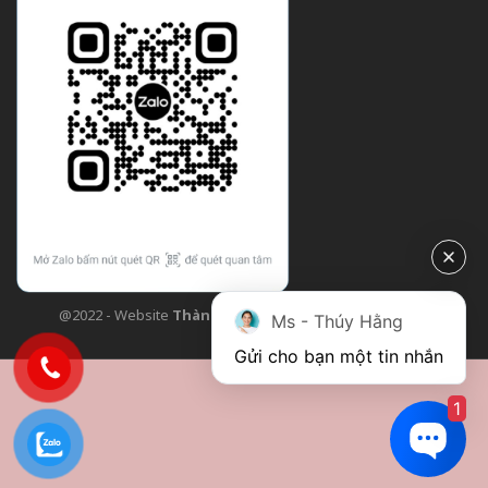
@2022 - Website
Thành Công Flower
| Design bởi
TCF
Ms - Thúy Hằng
Gửi cho bạn một tin nhắn
1