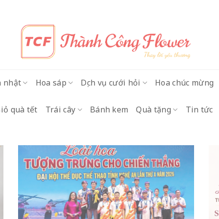
h nhật
Hoa sáp
Dịch vụ cưới hỏi
Hoa chúc mừng
iỏ quà tết
Trái cây
Bánh kem
Quà tặng
Tin tức