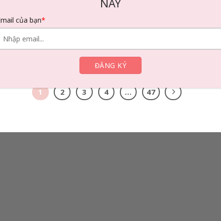
NAY
Black Eyed Susan Là Hoa Gì? Khám Phá Ý
Email của bạn
*
Nghĩa Hoa Cúc Mắt Đen
Trong thế giới các loài hoa dại, Black Eyed Susan
là hoa gì mà lại
1
2
3
4
…
47