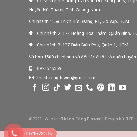
Cơ sở chính: Đường Trần Văn Dư, Khối phố 3, Thị t
Huyện Núi Thành, Tỉnh Quảng Nam
Chi nhánh 1: 58 Thích Bửu Đăng, P1, Gò Vấp, HCM
Chi nhánh 2: 172 Hoàng Hoa Thám, Q.Tân Bình, 
Chi nhánh 3: 127 Điện Biên Phủ, Quận 1, HCM
Và hơn 1500 chi nhánh và đối tác ở tất cả quận huyện
0973545359
thanhcongflower@gmail.com
@2022 - Website
Thành Công Flower
| Design bởi
TCF
0971678005