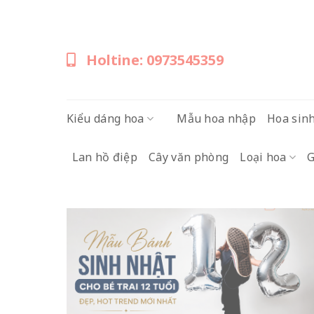
Skip
to
content
Holtine: 0973545359
Kiểu dáng hoa
Mẫu hoa nhập
Hoa sin
Lan hồ điệp
Cây văn phòng
Loại hoa
G