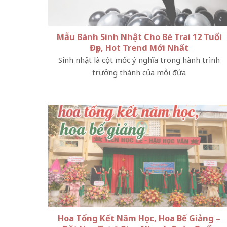
Mẫu Bánh Sinh Nhật Cho Bé Trai 12 Tuổi
Đẹp, Hot Trend Mới Nhất
Sinh nhật là cột mốc ý nghĩa trong hành trình
trưởng thành của mỗi đứa
Hoa Tổng Kết Năm Học, Hoa Bế Giảng –