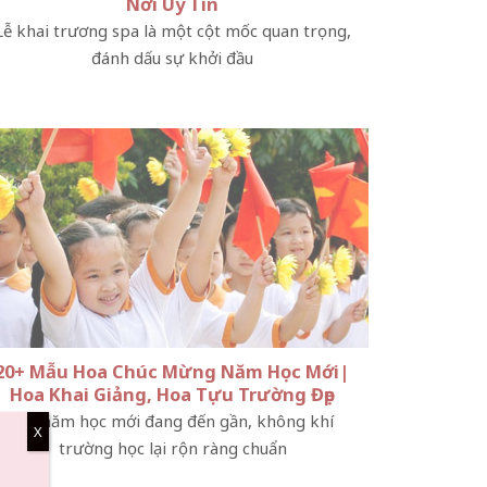
Nơi Uy Tín
Lễ khai trương spa là một cột mốc quan trọng,
đánh dấu sự khởi đầu
20+ Mẫu Hoa Chúc Mừng Năm Học Mới|
Hoa Khai Giảng, Hoa Tựu Trường Đẹp
Khi năm học mới đang đến gần, không khí
X
trường học lại rộn ràng chuẩn