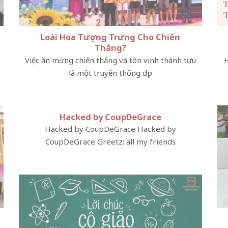
Loài Hoa Tượng Trưng Cho Chiến
Thắng?
Việc ăn mừng chiến thắng và tôn vinh thành tựu
H
là một truyền thống đẹp
Hacked by CoupDeGrace
Hacked by CoupDeGrace Hacked by
CoupDeGrace Greetz: all my friends