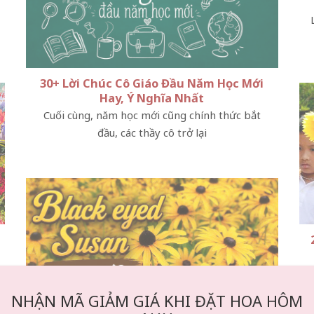
30+ Lời Chúc Cô Giáo Đầu Năm Học Mới
Hay, Ý Nghĩa Nhất
Cuối cùng, năm học mới cũng chính thức bắt
đầu, các thầy cô trở lại
NHẬN MÃ GIẢM GIÁ KHI ĐẶT HOA HÔM