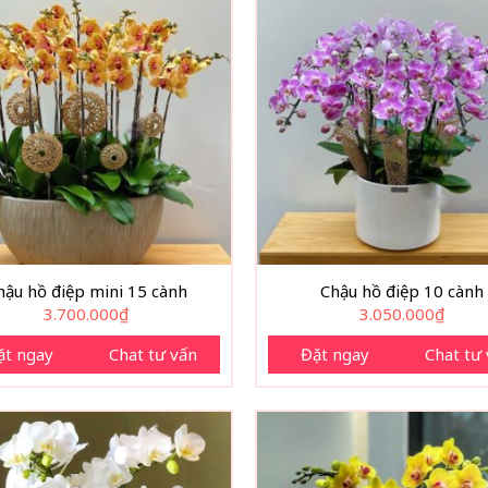
hậu hồ điệp mini 15 cành
Chậu hồ điệp 10 cành
3.700.000
₫
3.050.000
₫
ặt ngay
Chat tư vấn
Đặt ngay
Chat tư