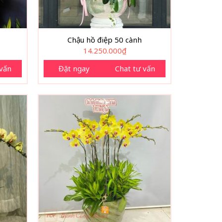
Chậu hồ điệp 50 cành
14.250.000
₫
 vấn
Đặt ngay
Chat tư vấn