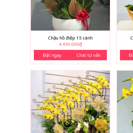
Chậu hồ điệp 15 cành
C
4.450.000
₫
Đặt ngay
Chat tư vấn
Đ