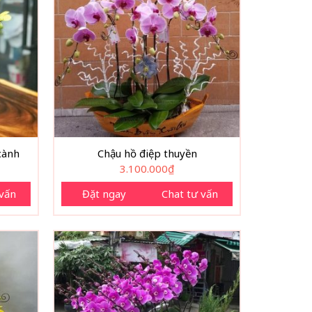
cành
Chậu hồ điệp thuyền
3.100.000
₫
 vấn
Đặt ngay
Chat tư vấn