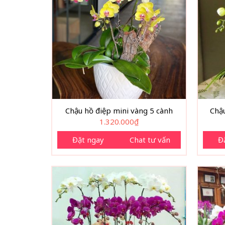
Chậu hồ điệp mini vàng 5 cành
Chậu
1.320.000
₫
Đặt ngay
Chat tư vấn
Đ