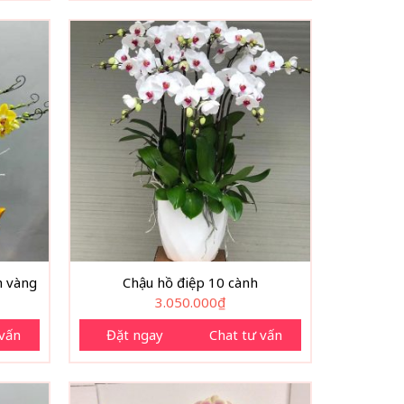
h vàng
Chậu hồ điệp 10 cành
3.050.000
₫
 vấn
Đặt ngay
Chat tư vấn