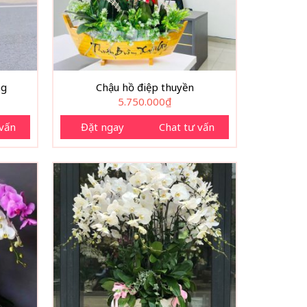
ng
Chậu hồ điệp thuyền
5.750.000
₫
 vấn
Đặt ngay
Chat tư vấn