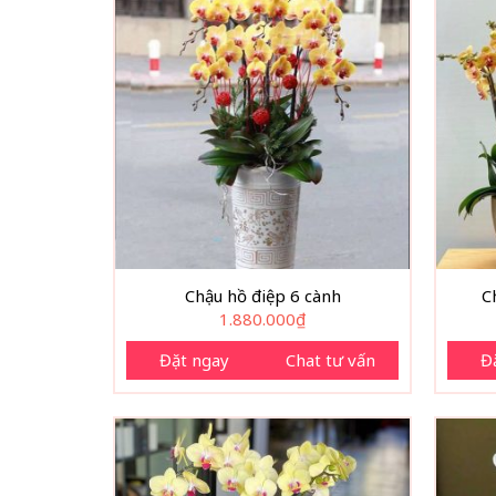
Chậu hồ điệp 6 cành
C
1.880.000
₫
Đặt ngay
Chat tư vấn
Đ