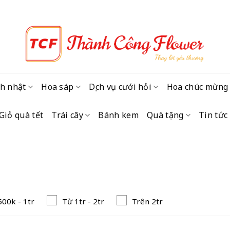
h nhật
Hoa sáp
Dịch vụ cưới hỏi
Hoa chúc mừng
Giỏ quà tết
Trái cây
Bánh kem
Quà tặng
Tin tức
500k - 1tr
Từ 1tr - 2tr
Trên 2tr