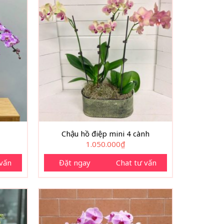
Chậu hồ điệp mini 4 cành
1.050.000
₫
 vấn
Đặt ngay
Chat tư vấn