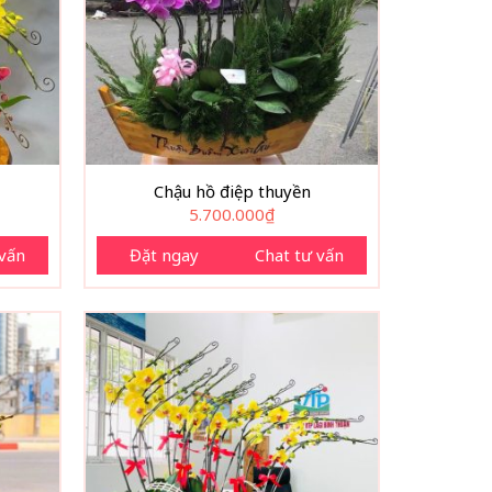
Chậu hồ điệp thuyền
5.700.000
₫
 vấn
Đặt ngay
Chat tư vấn