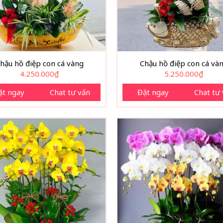
hậu hồ điệp con cá vàng
Chậu hồ điệp con cá và
4.250.000
₫
5.250.000
₫
ặt ngay
Chat tư vấn
Đặt ngay
Chat tư