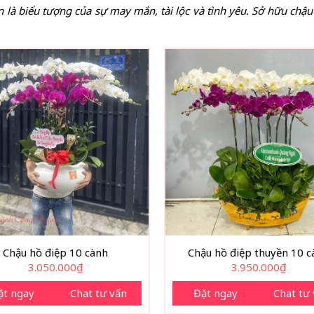
n là biểu tượng của sự may mắn, tài lộc và tình yêu. Sở hữu chậ
Chậu hồ điệp 10 cành
Chậu hồ điệp thuyền 10 c
3.050.000
₫
3.950.000
₫
ặt ngay
Chat tư vấn
Đặt ngay
Chat tư