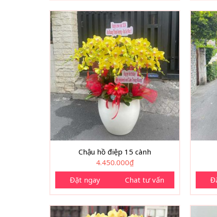
Chậu hồ điệp 15 cành
4.450.000
₫
Đặt ngay
Chat tư vấn
Đ