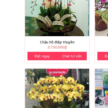
Chậu hồ điệp thuyền
3.750.000
₫
Đặt ngay
Chat tư vấn
Đ