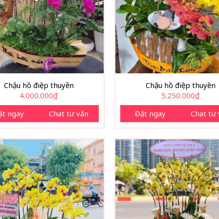
Chậu hồ điệp thuyền
Chậu hồ điệp thuyền
4.000.000
₫
5.250.000
₫
ặt ngay
Chat tư vấn
Đặt ngay
Chat tư