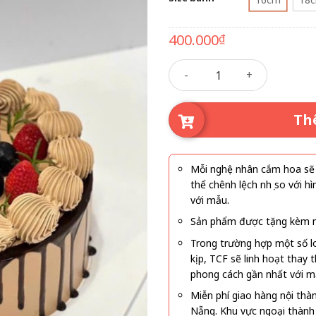
400.000
₫
Bánh kem 154 số lượng
Th
Mỗi nghệ nhân cắm hoa sẽ c
thể chênh lệch nhẹ so với
với mẫu.
Sản phẩm được tặng kèm mi
Trong trường hợp một số l
kịp, TCF sẽ linh hoạt thay
phong cách gần nhất với m
Miễn phí giao hàng nội thà
Nẵng. Khu vực ngoại thành