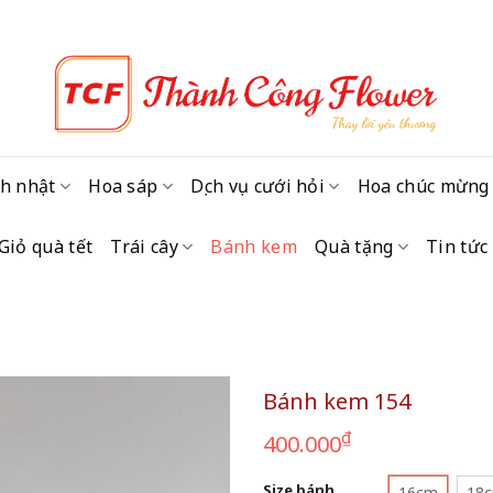
h nhật
Hoa sáp
Dịch vụ cưới hỏi
Hoa chúc mừng
Giỏ quà tết
Trái cây
Bánh kem
Quà tặng
Tin tức
Bánh kem 154
₫
400.000
Size bánh
16cm
18