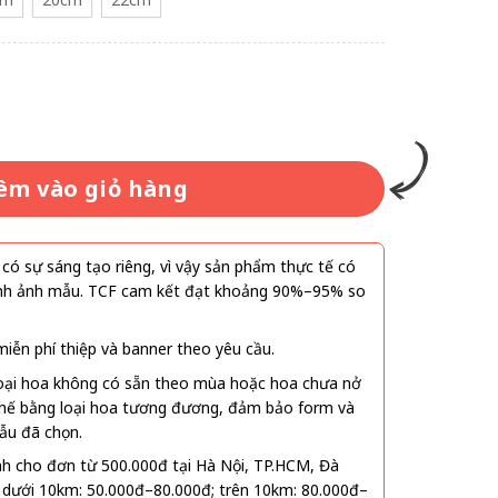
êm vào giỏ hàng
ó sự sáng tạo riêng, vì vậy sản phẩm thực tế có
 hình ảnh mẫu. TCF cam kết đạt khoảng 90%–95% so
ễn phí thiệp và banner theo yêu cầu.
oại hoa không có sẵn theo mùa hoặc hoa chưa nở
 thế bằng loại hoa tương đương, đảm bảo form và
ẫu đã chọn.
nh cho đơn từ 500.000đ tại Hà Nội, TP.HCM, Đà
 dưới 10km: 50.000đ–80.000đ; trên 10km: 80.000đ–