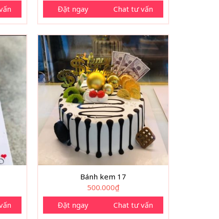
 vấn
Đặt ngay
Chat tư vấn
Bánh kem 17
500.000
₫
 vấn
Đặt ngay
Chat tư vấn