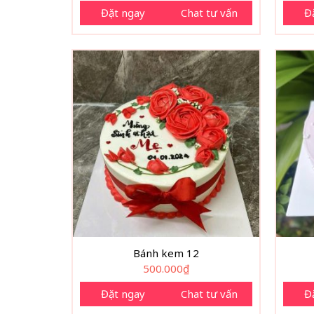
Đặt ngay
Chat tư vấn
Đ
Bánh kem 12
500.000
₫
Đặt ngay
Chat tư vấn
Đ