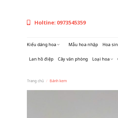
Skip
to
content
Holtine: 0973545359
Kiểu dáng hoa
Mẫu hoa nhập
Hoa sin
Lan hồ điệp
Cây văn phòng
Loại hoa
Trang chủ
/
Bánh kem