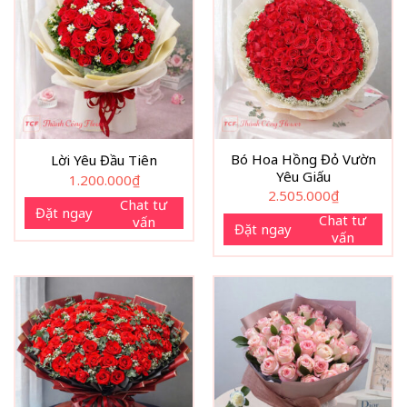
Bó Hoa Hồng Đỏ Vườn
Lời Yêu Đầu Tiên
Yêu Giấu
1.200.000
₫
2.505.000
₫
Chat tư
Đặt ngay
Chat tư
vấn
Đặt ngay
vấn