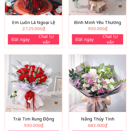
Em Luôn Là Ngoại Lệ
Bình Minh Yêu Thương
2.125.000
₫
930.000
₫
Chat tư
Chat tư
Đặt ngay
Đặt ngay
vấn
vấn
Trái Tim Rung Động
Nắng Thủy Tinh
930.000
₫
683.000
₫