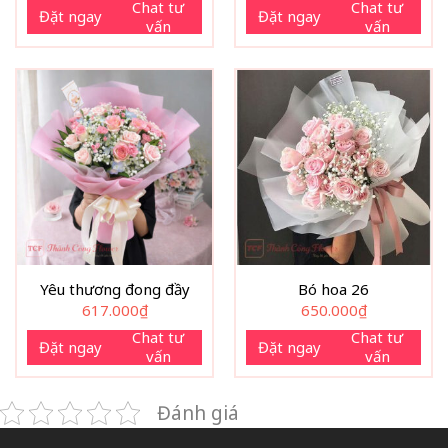
Chat tư
Chat tư
Đặt ngay
Đặt ngay
vấn
vấn
Yêu thương đong đầy
Bó hoa 26
617.000
₫
650.000
₫
Chat tư
Chat tư
Đặt ngay
Đặt ngay
vấn
vấn
Đánh giá