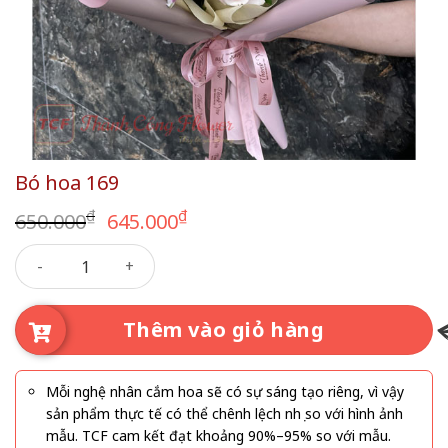
Bó hoa 169
Giá
Giá
₫
₫
650.000
645.000
gốc
hiện
Bó hoa 169 số lượng
là:
tại
650.000₫.
là:
645.000₫.
Thêm vào giỏ hàng
Mỗi nghệ nhân cắm hoa sẽ có sự sáng tạo riêng, vì vậy
sản phẩm thực tế có thể chênh lệch nhẹ so với hình ảnh
mẫu. TCF cam kết đạt khoảng 90%–95% so với mẫu.