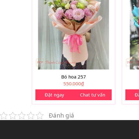
Bó hoa 257
550.000
₫
Đặt ngay
Chat tư vấn
Đ
Đánh giá