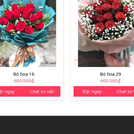
Bó hoa 16
Bó hoa 29
600.000
₫
600.000
₫
ặt ngay
Chat tư vấn
Đặt ngay
Chat tư