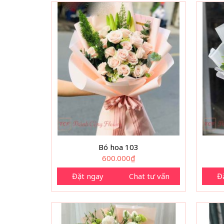
Bó hoa 103
600.000
₫
Đặt ngay
Chat tư vấn
Đ