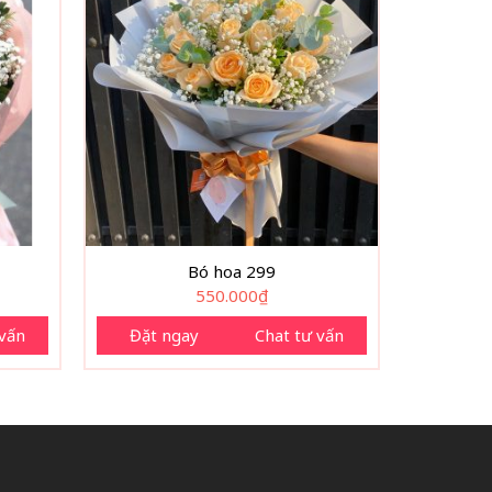
Bó hoa 299
550.000
₫
 vấn
Đặt ngay
Chat tư vấn