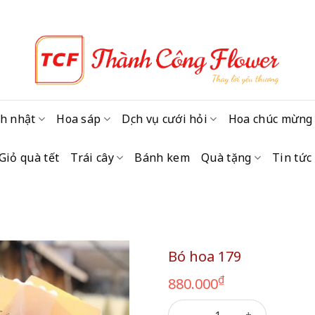
h nhật
Hoa sáp
Dịch vụ cưới hỏi
Hoa chúc mừng
Giỏ quà tết
Trái cây
Bánh kem
Quà tặng
Tin tức
Bó hoa 179
₫
880.000
Bó hoa 179 số lượng