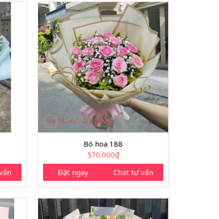
Bó hoa 188
570.000
₫
 vấn
Đặt ngay
Chat tư vấn