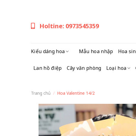
Skip
to
content
Holtine: 0973545359
Kiểu dáng hoa
Mẫu hoa nhập
Hoa sin
Lan hồ điệp
Cây văn phòng
Loại hoa
Trang chủ
/
Hoa Valentine 14/2