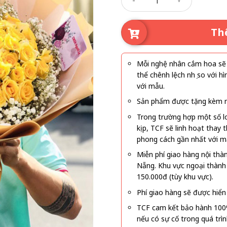
Th
Mỗi nghệ nhân cắm hoa sẽ c
thể chênh lệch nhẹ so với
với mẫu.
Sản phẩm được tặng kèm mi
Trong trường hợp một số l
kịp, TCF sẽ linh hoạt thay
phong cách gần nhất với m
Miễn phí giao hàng nội thà
Nẵng. Khu vực ngoại thành
150.000đ (tùy khu vực).
Phí giao hàng sẽ được hiển 
TCF cam kết bảo hành 100
nếu có sự cố trong quá trì