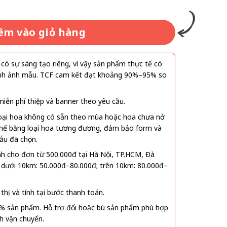
êm vào giỏ hàng
ó sự sáng tạo riêng, vì vậy sản phẩm thực tế có
 hình ảnh mẫu. TCF cam kết đạt khoảng 90%–95% so
ễn phí thiệp và banner theo yêu cầu.
oại hoa không có sẵn theo mùa hoặc hoa chưa nở
 thế bằng loại hoa tương đương, đảm bảo form và
ẫu đã chọn.
nh cho đơn từ 500.000đ tại Hà Nội, TP.HCM, Đà
 dưới 10km: 50.000đ–80.000đ; trên 10km: 80.000đ–
thị và tính tại bước thanh toán.
% sản phẩm. Hỗ trợ đổi hoặc bù sản phẩm phù hợp
nh vận chuyển.