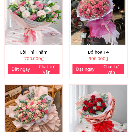
Lời Thì Thầm
Bó hoa 14
700.000
₫
900.000
₫
Chat tư
Chat tư
Đặt ngay
Đặt ngay
vấn
vấn