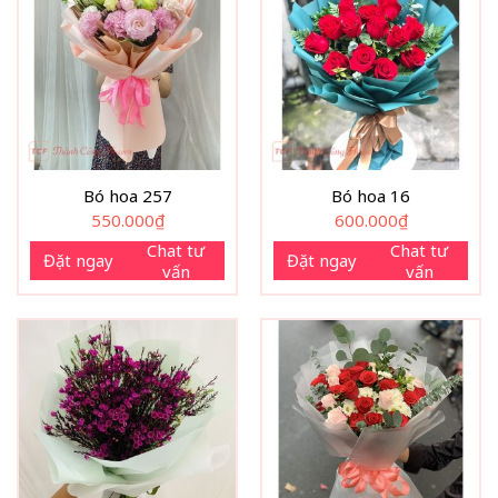
Bó hoa 257
Bó hoa 16
550.000
₫
600.000
₫
Chat tư
Chat tư
Đặt ngay
Đặt ngay
vấn
vấn