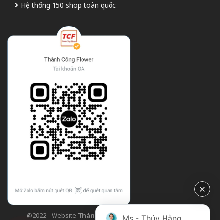
Hệ thống 150 shop toàn quốc
@2022 - Website
Thành Công Flower
| Design bởi
TCF
Ms - Thúy Hằng