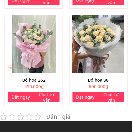
vấn
vấn
Bó hoa 262
Bó hoa 88
550.000
₫
600.000
₫
Chat tư
Chat tư
Đặt ngay
Đặt ngay
vấn
vấn
Đánh giá