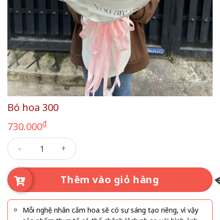
Bó hoa 300
₫
730.000
Bó hoa 300 số lượng
Thêm vào giỏ hàng
Mỗi nghệ nhân cắm hoa sẽ có sự sáng tạo riêng, vì vậy