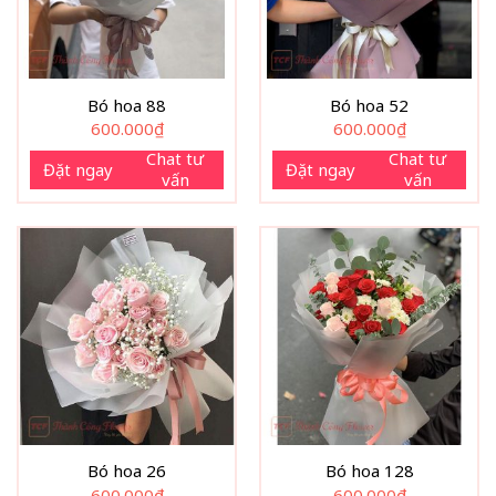
Bó hoa 88
Bó hoa 52
600.000
₫
600.000
₫
Chat tư
Chat tư
Đặt ngay
Đặt ngay
vấn
vấn
Bó hoa 26
Bó hoa 128
600.000
₫
600.000
₫