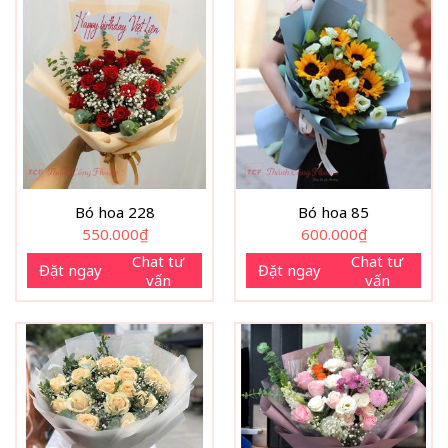
Bó hoa 228
Bó hoa 85
550.000
₫
600.000
₫
Chat tư
Chat tư
Đặt ngay
Đặt ngay
vấn
vấn