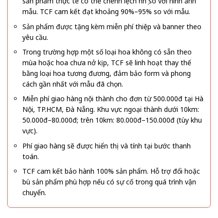
sản phẩm thực tế có thể chênh lệch nhẹ so với hình ảnh
mẫu. TCF cam kết đạt khoảng 90%–95% so với mẫu.
Sản phẩm được tặng kèm miễn phí thiệp và banner theo
yêu cầu.
Trong trường hợp một số loại hoa không có sẵn theo
mùa hoặc hoa chưa nở kịp, TCF sẽ linh hoạt thay thế
bằng loại hoa tương đương, đảm bảo form và phong
cách gần nhất với mẫu đã chọn.
Miễn phí giao hàng nội thành cho đơn từ 500.000đ tại Hà
Nội, TP.HCM, Đà Nẵng. Khu vực ngoại thành dưới 10km:
50.000đ–80.000đ; trên 10km: 80.000đ–150.000đ (tùy khu
vực).
Phí giao hàng sẽ được hiển thị và tính tại bước thanh
toán.
TCF cam kết bảo hành 100% sản phẩm. Hỗ trợ đổi hoặc
bù sản phẩm phù hợp nếu có sự cố trong quá trình vận
chuyển.