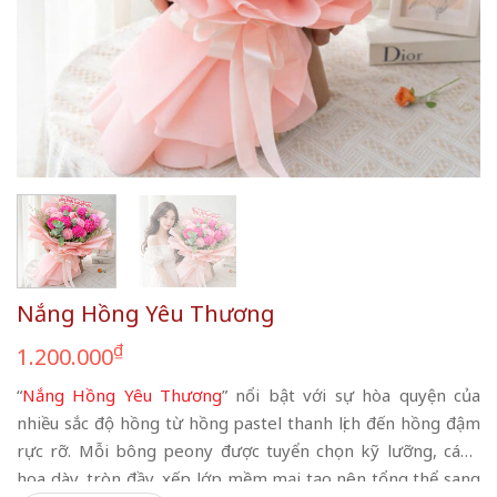
Nắng Hồng Yêu Thương
₫
1.200.000
“
Nắng Hồng Yêu Thương
” nổi bật với sự hòa quyện của
nhiều sắc độ hồng từ hồng pastel thanh lịch đến hồng đậm
rực rỡ. Mỗi bông peony được tuyển chọn kỹ lưỡng, cánh
hoa dày, tròn đầy, xếp lớp mềm mại tạo nên tổng thể sang