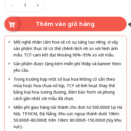
Nắng Hồng Yêu Thương số lượng
trọng nhưng vẫn rất nữ tính.
Thêm vào giỏ hàng
Mỗi nghệ nhân cắm hoa sẽ có sự sáng tạo riêng, vì vậy
sản phẩm thực tế có thể chênh lệch nhẹ so với hình ảnh
mẫu. TCF cam kết đạt khoảng 90%–95% so với mẫu.
Sản phẩm được tặng kèm miễn phí thiệp và banner theo
yêu cầu.
Trong trường hợp một số loại hoa không có sẵn theo
mùa hoặc hoa chưa nở kịp, TCF sẽ linh hoạt thay thế
bằng loại hoa tương đương, đảm bảo form và phong
cách gần nhất với mẫu đã chọn.
Miễn phí giao hàng nội thành cho đơn từ 500.000đ tại Hà
Nội, TP.HCM, Đà Nẵng. Khu vực ngoại thành dưới 10km:
50.000đ–80.000đ; trên 10km: 80.000đ–150.000đ (tùy khu
vực).