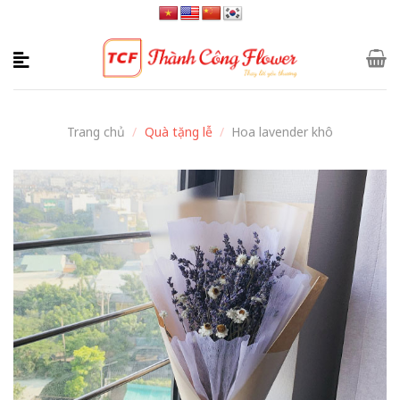
Skip
to
content
Trang chủ
/
Quà tặng lễ
/
Hoa lavender khô