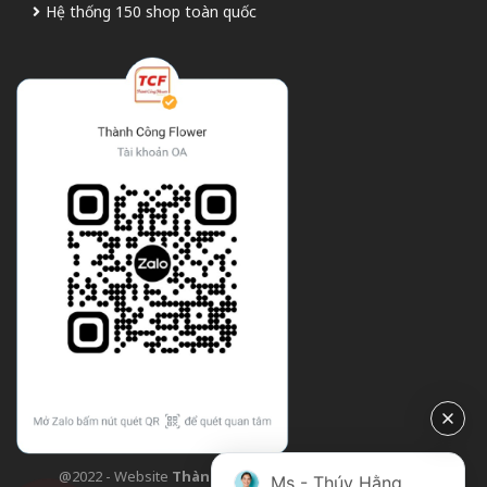
Hệ thống 150 shop toàn quốc
@2022 - Website
Thành Công Flower
| Design bởi
TCF
Ms - Thúy Hằng