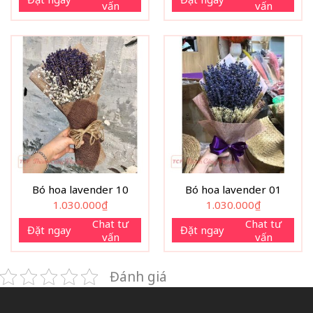
vấn
vấn
Bó hoa lavender 10
Bó hoa lavender 01
1.030.000
₫
1.030.000
₫
Chat tư
Chat tư
Đặt ngay
Đặt ngay
vấn
vấn
Đánh giá