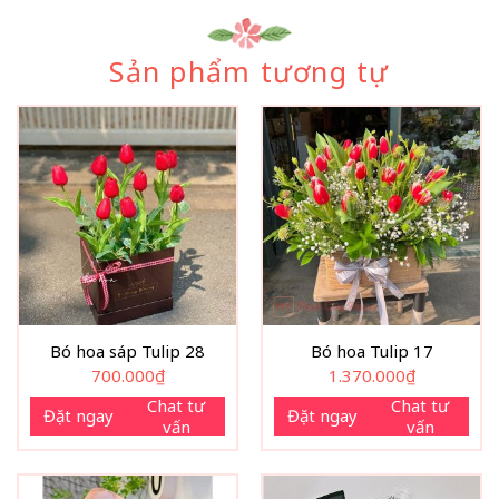
Sản phẩm tương tự
Bó hoa sáp Tulip 28
Bó hoa Tulip 17
700.000
₫
1.370.000
₫
Chat tư
Chat tư
Đặt ngay
Đặt ngay
vấn
vấn