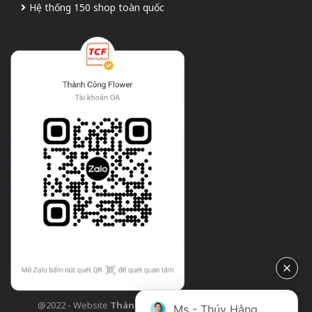
Hệ thống 150 shop toàn quốc
@2022 - Website
Thành Công Flower
| Design bởi
TCF
Ms - Thúy Hằng