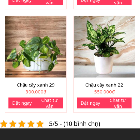
vấn
vấn
Chậu cây xanh 29
Chậu cây xanh 22
300.000
₫
550.000
₫
Chat tư
Chat tư
Đặt ngay
Đặt ngay
vấn
vấn
5/5 - (10 bình chọn)