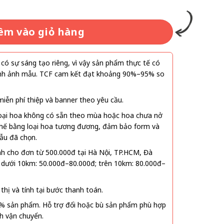
êm vào giỏ hàng
ó sự sáng tạo riêng, vì vậy sản phẩm thực tế có
 hình ảnh mẫu. TCF cam kết đạt khoảng 90%–95% so
ễn phí thiệp và banner theo yêu cầu.
oại hoa không có sẵn theo mùa hoặc hoa chưa nở
 thế bằng loại hoa tương đương, đảm bảo form và
ẫu đã chọn.
nh cho đơn từ 500.000đ tại Hà Nội, TP.HCM, Đà
 dưới 10km: 50.000đ–80.000đ; trên 10km: 80.000đ–
thị và tính tại bước thanh toán.
% sản phẩm. Hỗ trợ đổi hoặc bù sản phẩm phù hợp
nh vận chuyển.