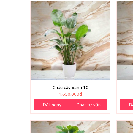
Chậu cây xanh 10
1.650.000
₫
Đặt ngay
Chat tư vấn
Đ