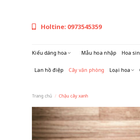
Skip
to
content
Holtine: 0973545359
Kiểu dáng hoa
Mẫu hoa nhập
Hoa sin
Lan hồ điệp
Cây văn phòng
Loại hoa
Trang chủ
/
Chậu cây xanh