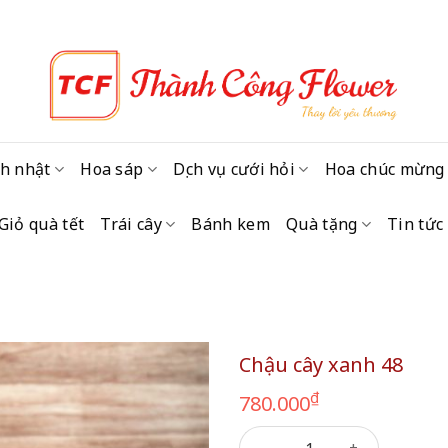
h nhật
Hoa sáp
Dịch vụ cưới hỏi
Hoa chúc mừng
Giỏ quà tết
Trái cây
Bánh kem
Quà tặng
Tin tức
Chậu cây xanh 48
₫
780.000
Chậu cây xanh 48 số lượng