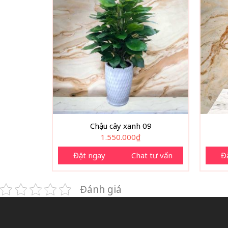
Chậu cây xanh 09
1.550.000
₫
Đặt ngay
Chat tư vấn
Đ
Đánh giá