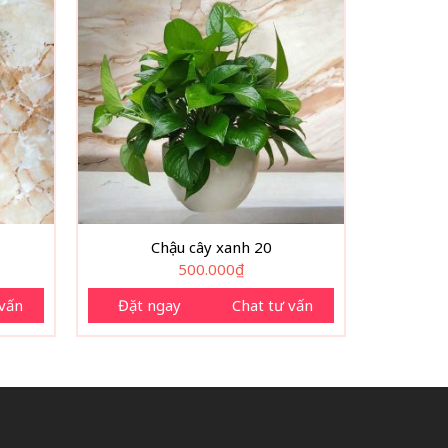
Chậu cây xanh 20
500.000
₫
 vấn
Đặt ngay
Chat tư vấn