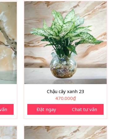
Chậu cây xanh 23
470.000
₫
 vấn
Đặt ngay
Chat tư vấn