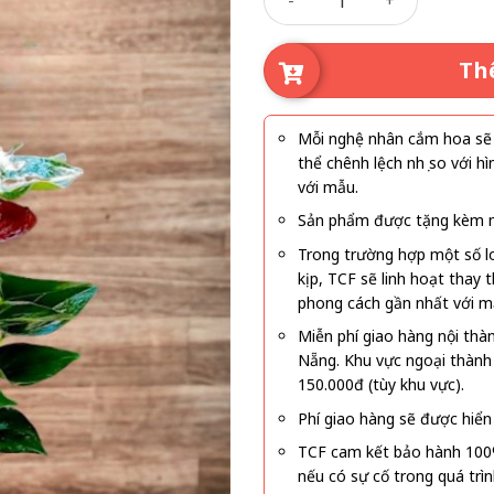
Th
Mỗi nghệ nhân cắm hoa sẽ c
thể chênh lệch nhẹ so với
với mẫu.
Sản phẩm được tặng kèm mi
Trong trường hợp một số l
kịp, TCF sẽ linh hoạt thay
phong cách gần nhất với m
Miễn phí giao hàng nội thà
Nẵng. Khu vực ngoại thành
150.000đ (tùy khu vực).
Phí giao hàng sẽ được hiển 
TCF cam kết bảo hành 100
nếu có sự cố trong quá trì