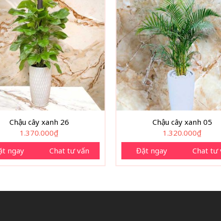
Chậu cây xanh 26
Chậu cây xanh 05
1.370.000
₫
1.320.000
₫
ặt ngay
Chat tư vấn
Đặt ngay
Chat tư