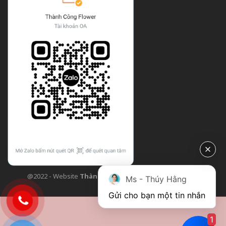
@2022 - Website
Thành Công Flower
| Design bởi
TCF
Ms - Thúy Hằng
Gửi cho bạn một tin nhắn
1