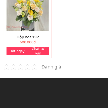
Hộp hoa 192
600.000
₫
Chat tư
Đặt ngay
vấn
Đánh giá