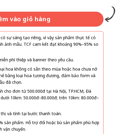
.000₫.
êm vào giỏ hàng
ó sự sáng tạo riêng, vì vậy sản phẩm thực tế có
 hình ảnh mẫu. TCF cam kết đạt khoảng 90%–95% so
ễn phí thiệp và banner theo yêu cầu.
oại hoa không có sẵn theo mùa hoặc hoa chưa nở
 thế bằng loại hoa tương đương, đảm bảo form và
ẫu đã chọn.
nh cho đơn từ 500.000đ tại Hà Nội, TP.HCM, Đà
 dưới 10km: 50.000đ–80.000đ; trên 10km: 80.000đ–
thị và tính tại bước thanh toán.
% sản phẩm. Hỗ trợ đổi hoặc bù sản phẩm phù hợp
nh vận chuyển.