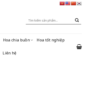
Tìm
kiếm:
Hoa chia buồn
Hoa tốt nghiệp
Liên hệ
ện