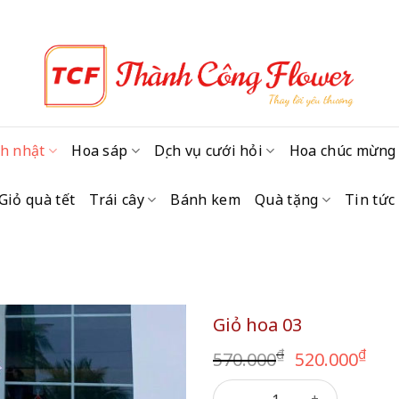
h nhật
Hoa sáp
Dịch vụ cưới hỏi
Hoa chúc mừng
Giỏ quà tết
Trái cây
Bánh kem
Quà tặng
Tin tức
Giỏ hoa 03
Giá
Giá
₫
₫
570.000
520.000
gốc
hi
Giỏ hoa 03 số lượng