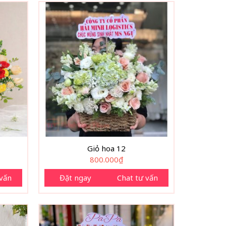
Giỏ hoa 12
800.000
₫
 vấn
Đặt ngay
Chat tư vấn