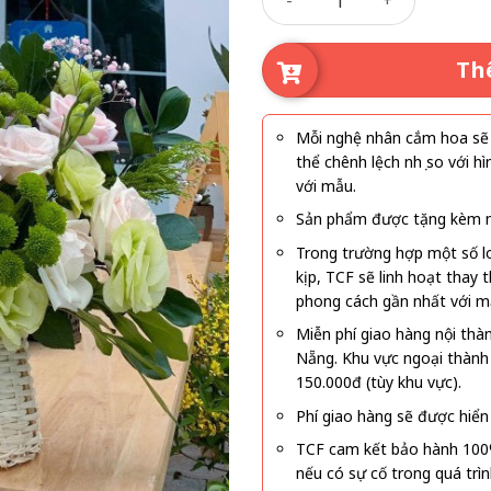
là:
tại
570.000₫.
là:
520
Th
Mỗi nghệ nhân cắm hoa sẽ c
thể chênh lệch nhẹ so với
với mẫu.
Sản phẩm được tặng kèm mi
Trong trường hợp một số l
kịp, TCF sẽ linh hoạt thay
phong cách gần nhất với m
Miễn phí giao hàng nội thà
Nẵng. Khu vực ngoại thành
150.000đ (tùy khu vực).
Phí giao hàng sẽ được hiển 
TCF cam kết bảo hành 100
nếu có sự cố trong quá trì