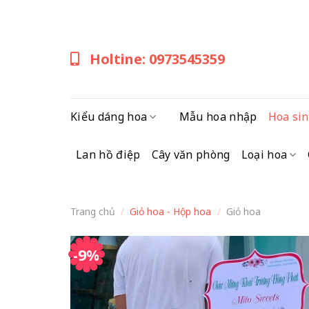
Skip
to
content
Holtine: 0973545359
Kiểu dáng hoa
Mẫu hoa nhập
Hoa sin
Lan hồ điệp
Cây văn phòng
Loại hoa
Trang chủ
/
Giỏ hoa - Hộp hoa
/
Giỏ hoa
-9%