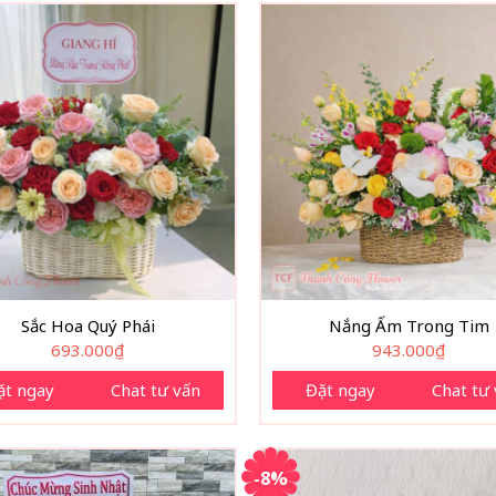
Sắc Hoa Quý Phái
Nắng Ấm Trong Tim
693.000
₫
943.000
₫
ặt ngay
Chat tư vấn
Đặt ngay
Chat tư
-8%