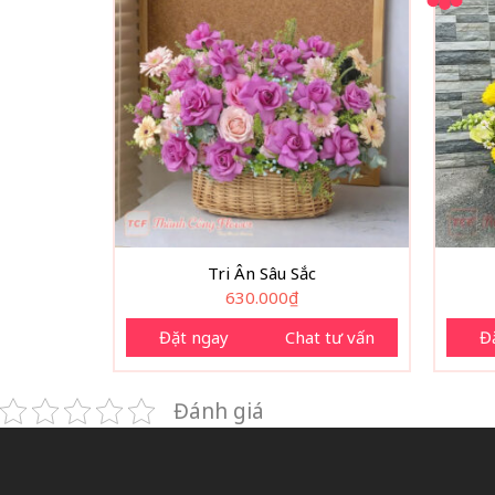
Tri Ân Sâu Sắc
630.000
₫
Đặt ngay
Chat tư vấn
Đ
Đánh giá