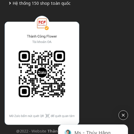
Hệ thống 150 shop toàn quốc
@2022 - Website
Thành Công Flower
| Design bởi
TCF
Ms - Thúy Hằng