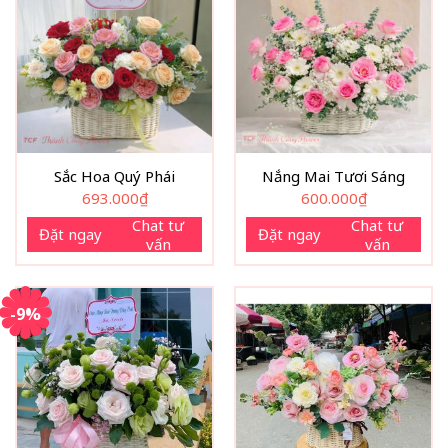
Sắc Hoa Quý Phái
Nắng Mai Tươi Sáng
693.000
₫
600.000
₫
Chat tư
Chat tư
Đặt ngay
Đặt ngay
vấn
vấn
-9%