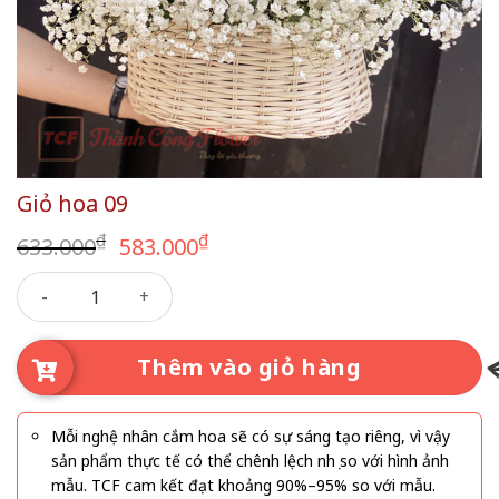
Giỏ hoa 09
Giá
Giá
₫
₫
633.000
583.000
gốc
hiện
Giỏ hoa 09 số lượng
là:
tại
633.000₫.
là:
583.000₫.
Thêm vào giỏ hàng
Mỗi nghệ nhân cắm hoa sẽ có sự sáng tạo riêng, vì vậy
sản phẩm thực tế có thể chênh lệch nhẹ so với hình ảnh
mẫu. TCF cam kết đạt khoảng 90%–95% so với mẫu.