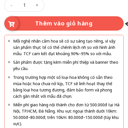
Vòng Tay Ấm Áp số lượng
sinh nhật đẹp
trở nên nổi bật nhưng vẫn giữ được nét
thanh lịch. Thiết kế dạng giỏ tròn đầy đặn tượng trưng cho
sự viên mãn, như một vòng tay ấm áp ôm trọn yêu thương
Thêm vào giỏ hàng
gửi đến người nhận trong ngày đặc biệt.
Mỗi nghệ nhân cắm hoa sẽ có sự sáng tạo riêng, vì vậy
sản phẩm thực tế có thể chênh lệch nhẹ so với hình ảnh
mẫu. TCF cam kết đạt khoảng 90%–95% so với mẫu.
Sản phẩm được tặng kèm miễn phí thiệp và banner theo
yêu cầu.
Trong trường hợp một số loại hoa không có sẵn theo
mùa hoặc hoa chưa nở kịp, TCF sẽ linh hoạt thay thế
bằng loại hoa tương đương, đảm bảo form và phong
cách gần nhất với mẫu đã chọn.
Miễn phí giao hàng nội thành cho đơn từ 500.000đ tại Hà
Nội, TP.HCM, Đà Nẵng. Khu vực ngoại thành dưới 10km:
50.000đ–80.000đ; trên 10km: 80.000đ–150.000đ (tùy khu
vực).