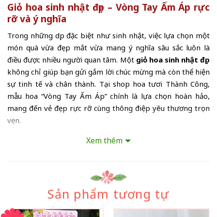
Giỏ hoa sinh nhật đẹp – Vòng Tay Ấm Áp rực
rỡ và ý nghĩa
Trong những dịp đặc biệt như sinh nhật, việc lựa chọn một
món quà vừa đẹp mắt vừa mang ý nghĩa sâu sắc luôn là
điều được nhiều người quan tâm. Một
giỏ hoa sinh nhật đẹp
không chỉ giúp bạn gửi gắm lời chúc mừng mà còn thể hiện
sự tinh tế và chân thành. Tại shop hoa tươi Thành Công,
mẫu hoa “Vòng Tay Ấm Áp” chính là lựa chọn hoàn hảo,
mang đến vẻ đẹp rực rỡ cùng thông điệp yêu thương trọn
vẹn.
“Vòng Tay Ấm Áp” nổi bật với sắc vàng chủ đạo của hoa ly
Xem thêm
và hoa hồng gam màu tượng trưng cho niềm vui, hạnh
phúc và sự thịnh vượng. Sự kết hợp khéo léo cùng hoa baby
trắng và lá xanh tạo nên tổng thể hài hòa, giúp
giỏ hoa
sinh nhật đẹp
trở nên nổi bật nhưng vẫn giữ được nét
Sản phẩm tương tự
thanh lịch. Thiết kế dạng giỏ tròn đầy đặn tượng trưng cho
sự viên mãn, như một vòng tay ấm áp ôm trọn yêu thương