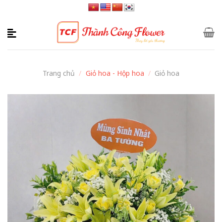
Skip
to
content
Trang chủ
/
Giỏ hoa - Hộp hoa
/
Giỏ hoa