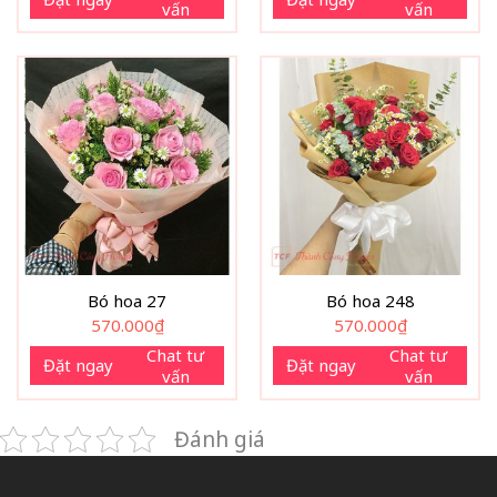
vấn
vấn
Bó hoa 27
Bó hoa 248
570.000
₫
570.000
₫
Chat tư
Chat tư
Đặt ngay
Đặt ngay
vấn
vấn
Đánh giá