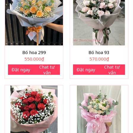
Bó hoa 299
Bó hoa 93
550.000
₫
570.000
₫
Chat tư
Chat tư
Đặt ngay
Đặt ngay
vấn
vấn