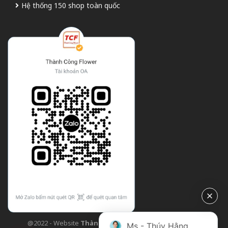
Hệ thống 150 shop toàn quốc
@2022 - Website
Thành Công Flower
| Design bởi
TCF
Ms - Thúy Hằng