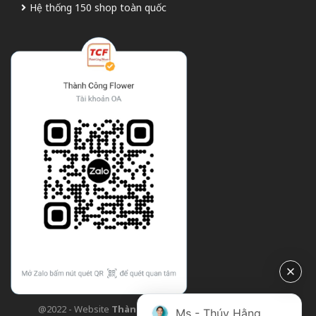
Hệ thống 150 shop toàn quốc
@2022 - Website
Thành Công Flower
| Design bởi
TCF
Ms - Thúy Hằng