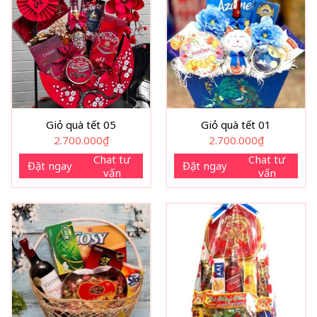
Giỏ quà tết 05
Giỏ quà tết 01
2.700.000
₫
2.700.000
₫
Chat tư
Chat tư
Đặt ngay
Đặt ngay
vấn
vấn