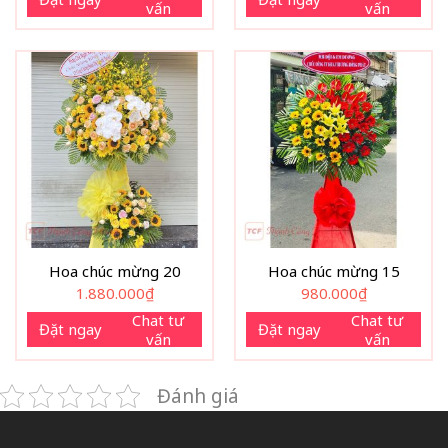
vấn
vấn
Hoa chúc mừng 20
Hoa chúc mừng 15
1.880.000
₫
980.000
₫
Chat tư
Chat tư
Đặt ngay
Đặt ngay
vấn
vấn
Đánh giá