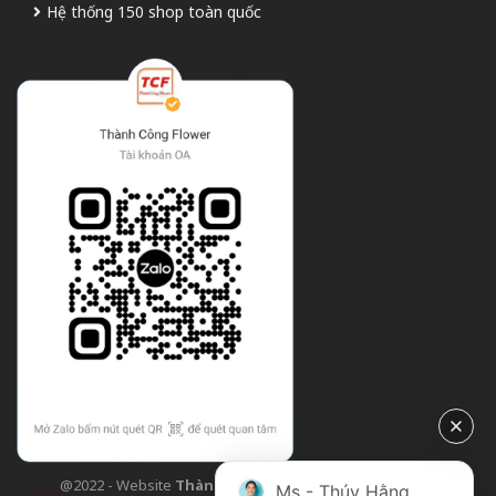
Hệ thống 150 shop toàn quốc
@2022 - Website
Thành Công Flower
| Design bởi
TCF
Ms - Thúy Hằng