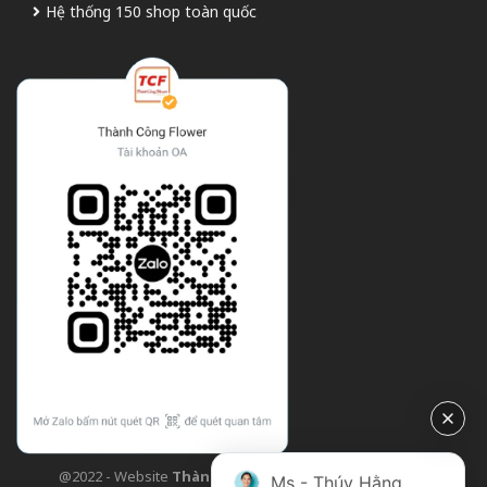
Hệ thống 150 shop toàn quốc
@2022 - Website
Thành Công Flower
| Design bởi
TCF
Ms - Thúy Hằng