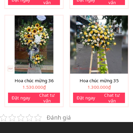
vấn
vấn
Hoa chúc mừng 36
Hoa chúc mừng 35
1.530.000
₫
1.300.000
₫
Chat tư
Chat tư
Đặt ngay
Đặt ngay
vấn
vấn
Đánh giá