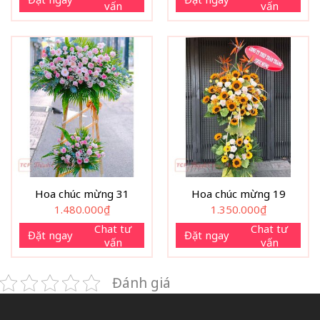
vấn
vấn
Hoa chúc mừng 31
Hoa chúc mừng 19
1.480.000
₫
1.350.000
₫
Chat tư
Chat tư
Đặt ngay
Đặt ngay
vấn
vấn
Đánh giá