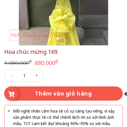
Hoa chúc mừng 169
Giá
Giá
₫
₫
1.080.000
880.000
gốc
hiện
Hoa chúc mừng 169 số lượng
là:
tại
1.080.000₫.
là:
880.000₫.
Thêm vào giỏ hàng
Mỗi nghệ nhân cắm hoa sẽ có sự sáng tạo riêng, vì vậy
sản phẩm thực tế có thể chênh lệch nhẹ so với hình ảnh
mẫu. TCF cam kết đạt khoảng 90%–95% so với mẫu.