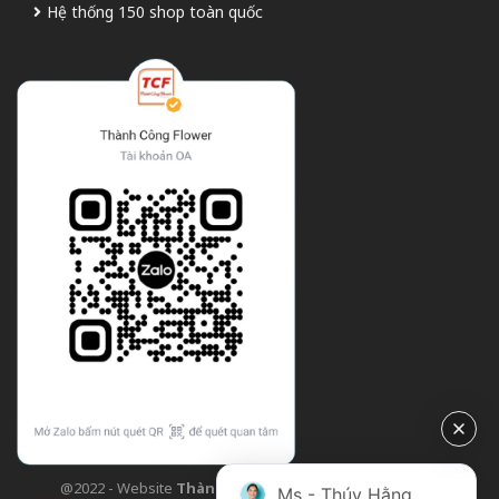
Hệ thống 150 shop toàn quốc
@2022 - Website
Thành Công Flower
| Design bởi
TCF
Ms - Thúy Hằng