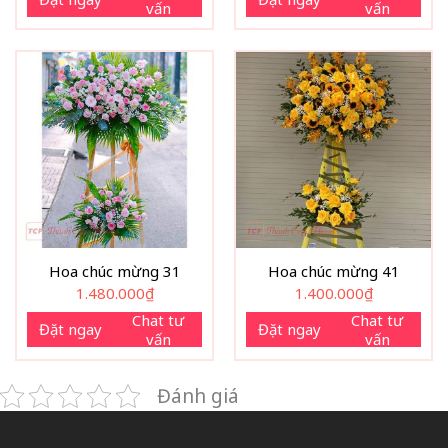
vấn
vấn
950.000₫.
Hoa chúc mừng 31
Hoa chúc mừng 41
1.480.000
₫
1.400.000
₫
Chat tư
Chat tư
Đặt ngay
Đặt ngay
vấn
vấn
Đánh giá