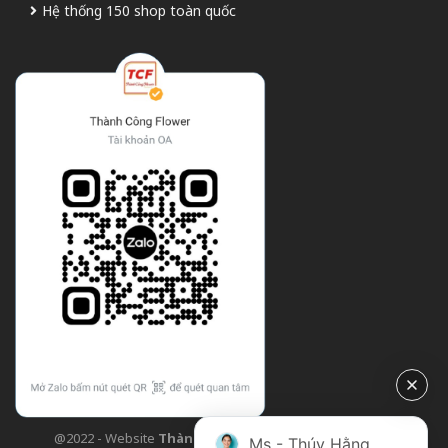
Hệ thống 150 shop toàn quốc
@2022 - Website
Thành Công Flower
| Design bởi
TCF
Ms - Thúy Hằng