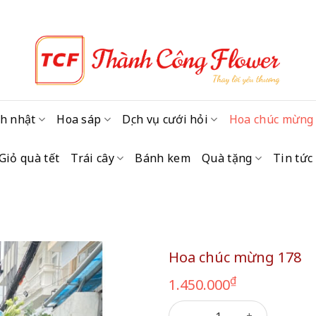
h nhật
Hoa sáp
Dịch vụ cưới hỏi
Hoa chúc mừng
Giỏ quà tết
Trái cây
Bánh kem
Quà tặng
Tin tức
Hoa chúc mừng 178
₫
1.450.000
Hoa chúc mừng 178 số lượn