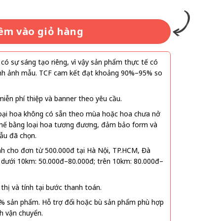
êm vào giỏ hàng
ó sự sáng tạo riêng, vì vậy sản phẩm thực tế có
 hình ảnh mẫu. TCF cam kết đạt khoảng 90%–95% so
ễn phí thiệp và banner theo yêu cầu.
oại hoa không có sẵn theo mùa hoặc hoa chưa nở
 thế bằng loại hoa tương đương, đảm bảo form và
ẫu đã chọn.
nh cho đơn từ 500.000đ tại Hà Nội, TP.HCM, Đà
 dưới 10km: 50.000đ–80.000đ; trên 10km: 80.000đ–
thị và tính tại bước thanh toán.
% sản phẩm. Hỗ trợ đổi hoặc bù sản phẩm phù hợp
nh vận chuyển.