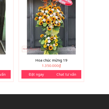
Hoa chúc mừng 19
1.350.000
₫
 vấn
Đặt ngay
Chat tư vấn