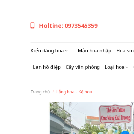
Skip
to
content
Holtine: 0973545359
Kiểu dáng hoa
Mẫu hoa nhập
Hoa sin
Lan hồ điệp
Cây văn phòng
Loại hoa
Trang chủ
/
Lẵng hoa - Kệ hoa