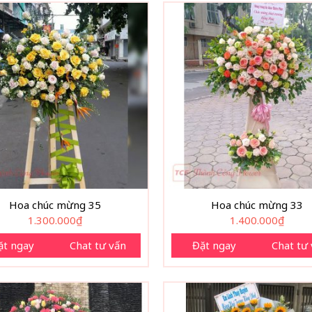
Hoa chúc mừng 35
Hoa chúc mừng 33
1.300.000
₫
1.400.000
₫
ặt ngay
Chat tư vấn
Đặt ngay
Chat tư