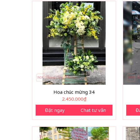
Hoa chúc mừng 34
2.450.000
₫
Đặt ngay
Chat tư vấn
Đ