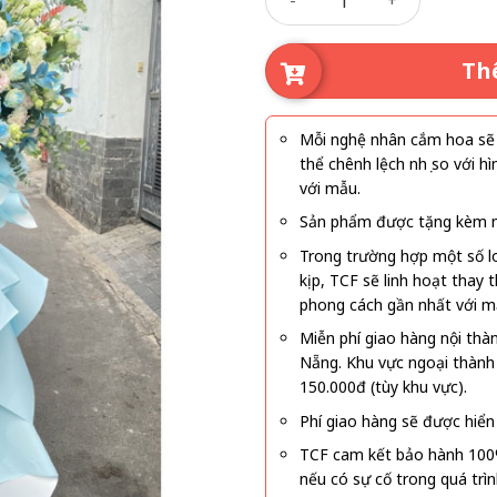
Th
Mỗi nghệ nhân cắm hoa sẽ c
thể chênh lệch nhẹ so với
với mẫu.
Sản phẩm được tặng kèm mi
Trong trường hợp một số l
kịp, TCF sẽ linh hoạt thay
phong cách gần nhất với m
Miễn phí giao hàng nội thà
Nẵng. Khu vực ngoại thành
150.000đ (tùy khu vực).
Phí giao hàng sẽ được hiển 
TCF cam kết bảo hành 100
nếu có sự cố trong quá trì