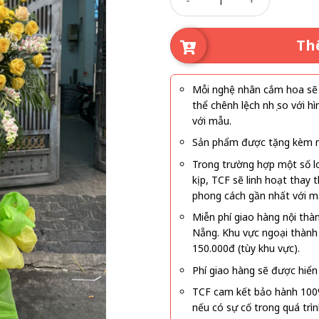
Th
Mỗi nghệ nhân cắm hoa sẽ c
thể chênh lệch nhẹ so với
với mẫu.
Sản phẩm được tặng kèm mi
Trong trường hợp một số l
kịp, TCF sẽ linh hoạt thay
phong cách gần nhất với m
Miễn phí giao hàng nội thà
Nẵng. Khu vực ngoại thành
150.000đ (tùy khu vực).
Phí giao hàng sẽ được hiển 
TCF cam kết bảo hành 100
nếu có sự cố trong quá trì