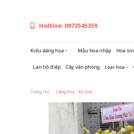
Skip
to
content
Holtine: 0973545359
Kiểu dáng hoa
Mẫu hoa nhập
Hoa sin
Lan hồ điệp
Cây văn phòng
Loại hoa
Trang chủ
/
Lẵng hoa - Kệ hoa