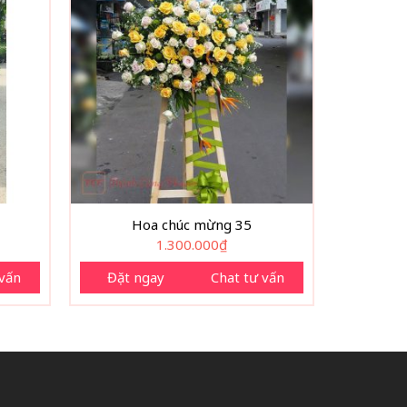
Hoa chúc mừng 35
1.300.000
₫
 vấn
Đặt ngay
Chat tư vấn