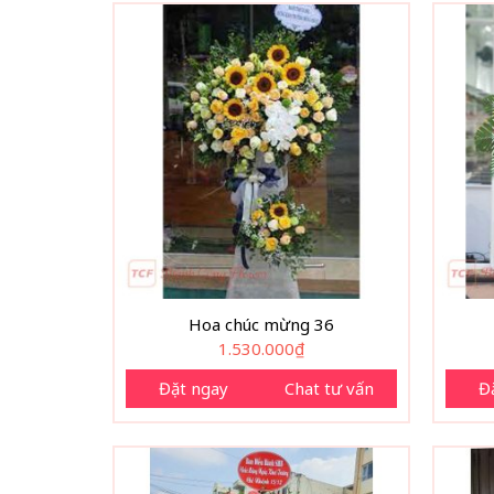
Hoa chúc mừng 36
1.530.000
₫
Đặt ngay
Chat tư vấn
Đ