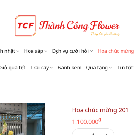
h nhật
Hoa sáp
Dịch vụ cưới hỏi
Hoa chúc mừng
Giỏ quà tết
Trái cây
Bánh kem
Quà tặng
Tin tức
Hoa chúc mừng 201
₫
1.100.000
Hoa chúc mừng 201 số lượn