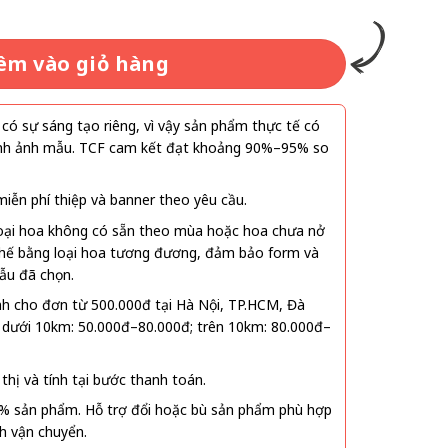
êm vào giỏ hàng
ó sự sáng tạo riêng, vì vậy sản phẩm thực tế có
 hình ảnh mẫu. TCF cam kết đạt khoảng 90%–95% so
ễn phí thiệp và banner theo yêu cầu.
oại hoa không có sẵn theo mùa hoặc hoa chưa nở
 thế bằng loại hoa tương đương, đảm bảo form và
ẫu đã chọn.
nh cho đơn từ 500.000đ tại Hà Nội, TP.HCM, Đà
 dưới 10km: 50.000đ–80.000đ; trên 10km: 80.000đ–
thị và tính tại bước thanh toán.
% sản phẩm. Hỗ trợ đổi hoặc bù sản phẩm phù hợp
nh vận chuyển.