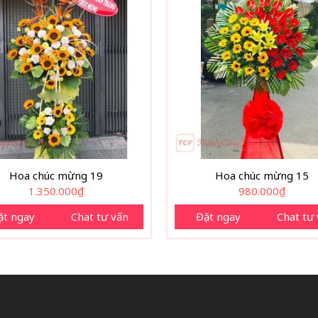
Hoa chúc mừng 19
Hoa chúc mừng 15
1.350.000
₫
980.000
₫
ặt ngay
Chat tư vấn
Đặt ngay
Chat tư