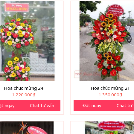
Hoa chúc mừng 24
Hoa chúc mừng 21
1.220.000
₫
1.350.000
₫
ặt ngay
Chat tư vấn
Đặt ngay
Chat tư