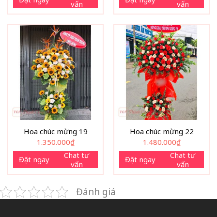
vấn
vấn
Hoa chúc mừng 19
Hoa chúc mừng 22
1.350.000
₫
1.480.000
₫
Chat tư
Chat tư
Đặt ngay
Đặt ngay
vấn
vấn
Đánh giá