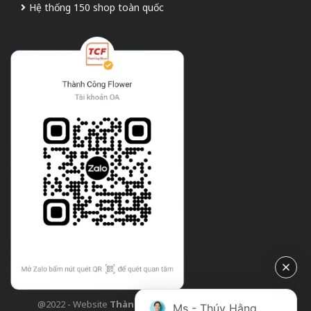
Hệ thống 150 shop toàn quốc
@2022 - Website
Thành Công Flower
| Design bởi
TCF
Ms - Thúy Hằng