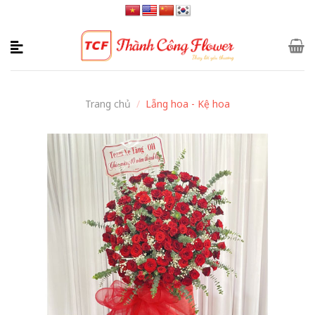
Skip
to
content
Trang chủ
/
Lẵng hoa - Kệ hoa