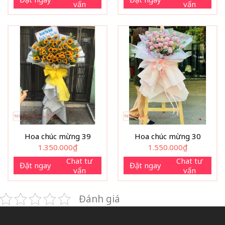
vấn
vấn
Hoa chúc mừng 39
Hoa chúc mừng 30
1.350.000
₫
1.550.000
₫
Chat tư
Chat tư
Đặt ngay
Đặt ngay
vấn
vấn
Đánh giá