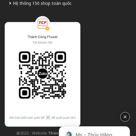
Hệ thống 150 shop toàn quốc
@2022 - Website
Thành Công Flower
| Design bởi
TCF
Ms - Thúy Hằng