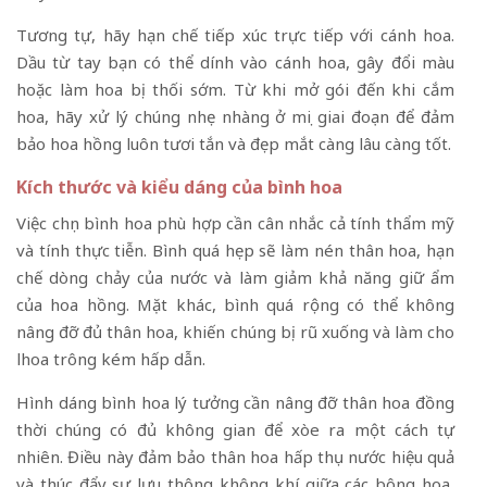
Tương tự, hãy hạn chế tiếp xúc trực tiếp với cánh hoa.
Dầu từ tay bạn có thể dính vào cánh hoa, gây đổi màu
hoặc làm hoa bị thối sớm. Từ khi mở gói đến khi cắm
hoa, hãy xử lý chúng nhẹ nhàng ở mọi giai đoạn để đảm
bảo hoa hồng luôn tươi tắn và đẹp mắt càng lâu càng tốt.
Kích thước và kiểu dáng của bình hoa
Việc chọn bình hoa phù hợp cần cân nhắc cả tính thẩm mỹ
và tính thực tiễn. Bình quá hẹp sẽ làm nén thân hoa, hạn
chế dòng chảy của nước và làm giảm khả năng giữ ẩm
của hoa hồng. Mặt khác, bình quá rộng có thể không
nâng đỡ đủ thân hoa, khiến chúng bị rũ xuống và làm cho
lhoa trông kém hấp dẫn.
Hình dáng bình hoa lý tưởng cần nâng đỡ thân hoa đồng
thời chúng có đủ không gian để xòe ra một cách tự
nhiên. Điều này đảm bảo thân hoa hấp thụ nước hiệu quả
và thúc đẩy sự lưu thông không khí giữa các bông hoa,