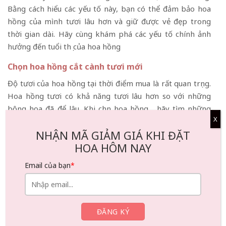
Bằng cách hiểu các yếu tố này, bạn có thể đảm bảo hoa
hồng của mình tươi lâu hơn và giữ được vẻ đẹp trong
thời gian dài. Hãy cùng khám phá các yếu tố chính ảnh
hưởng đến tuổi thọ của hoa hồng
Chọn hoa hồng cắt cành tươi mới
Độ tươi của hoa hồng tại thời điểm mua là rất quan trọng.
Hoa hồng tươi có khả năng tươi lâu hơn so với những
bông hoa đã để lâu. Khi chọn hoa hồng, hãy tìm những
X
bông hoa tươi tắn, chắc khỏe với cánh hoa vừa mới nở, lá
NHẬN MÃ GIẢM GIÁ KHI ĐẶT
cứng, tươi, có màu xanh tươi.
HOA HÔM NAY
Xử lý hoa đúng cách
Email của bạn
*
Chăm sóc và xử lý hoa hồng đúng cách trước và sau khi
mua có ảnh hưởng đáng kể đến tuổi thọ của hoa. Sau khi
nhận hoặc mua hoa hồng, xử lý hoa sớm và kịp thời để
tối đa hóa độ tươi của hoa là điều cần thiết.