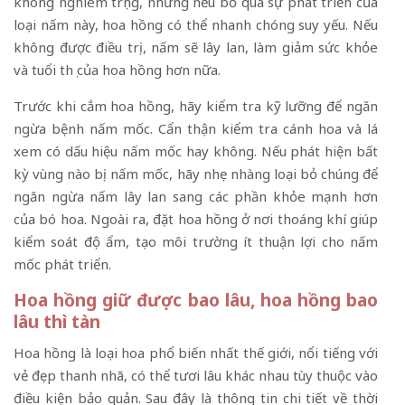
không nghiêm trọng, nhưng nếu bỏ qua sự phát triển của
loại nấm này, hoa hồng có thể nhanh chóng suy yếu. Nếu
không được điều trị, nấm sẽ lây lan, làm giảm sức khỏe
và tuổi thọ của hoa hồng hơn nữa.
Trước khi cắm hoa hồng, hãy kiểm tra kỹ lưỡng để ngăn
ngừa bệnh nấm mốc. Cẩn thận kiểm tra cánh hoa và lá
xem có dấu hiệu nấm mốc hay không. Nếu phát hiện bất
kỳ vùng nào bị nấm mốc, hãy nhẹ nhàng loại bỏ chúng để
ngăn ngừa nấm lây lan sang các phần khỏe mạnh hơn
của bó hoa. Ngoài ra, đặt hoa hồng ở nơi thoáng khí giúp
kiểm soát độ ẩm, tạo môi trường ít thuận lợi cho nấm
mốc phát triển.
Hoa hồng giữ được bao lâu, hoa hồng bao
lâu thì tàn
Hoa hồng là loại hoa phổ biến nhất thế giới, nổi tiếng với
vẻ đẹp thanh nhã, có thể tươi lâu khác nhau tùy thuộc vào
điều kiện bảo quản. Sau đây là thông tin chi tiết về thời