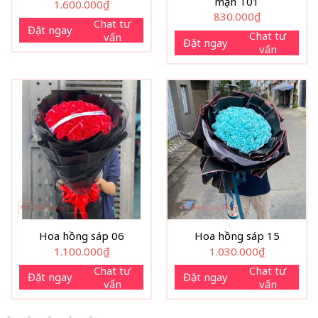
mạn T01
1.600.000
₫
830.000
₫
Chat tư
Đặt ngay
Chat tư
vấn
Đặt ngay
vấn
Hoa hồng sáp 06
Hoa hồng sáp 15
1.100.000
₫
1.030.000
₫
Chat tư
Chat tư
Đặt ngay
Đặt ngay
vấn
vấn