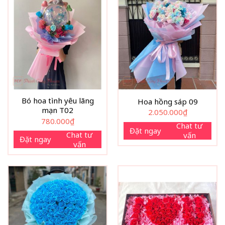
Bó hoa tình yêu lãng
Hoa hồng sáp 09
mạn T02
2.050.000
₫
780.000
₫
Chat tư
Đặt ngay
Chat tư
vấn
Đặt ngay
vấn