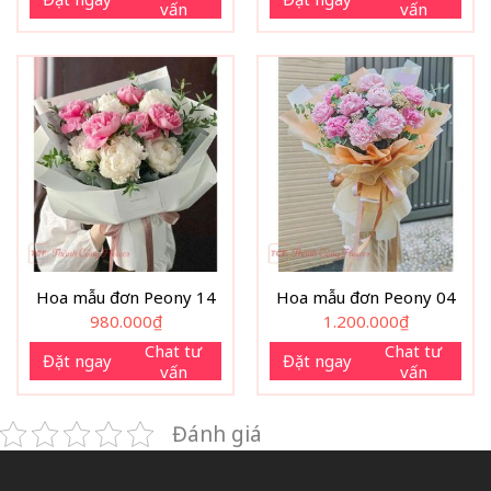
vấn
vấn
Hoa mẫu đơn Peony 14
Hoa mẫu đơn Peony 04
980.000
₫
1.200.000
₫
Chat tư
Chat tư
Đặt ngay
Đặt ngay
vấn
vấn
Đánh giá