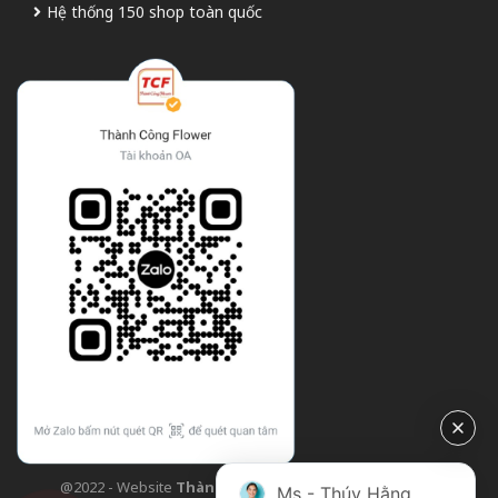
Hệ thống 150 shop toàn quốc
@2022 - Website
Thành Công Flower
| Design bởi
TCF
Ms - Thúy Hằng