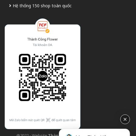
Hệ thống 150 shop toàn quốc
@2022 - Website
Thành Công Flower
| Design bởi
TCF