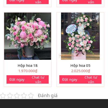
vấn
vấn
Hộp hoa 18
Hộp hoa 05
1.970.000
₫
2.025.000
₫
Chat tư
Chat tư
Đặt ngay
Đặt ngay
vấn
vấn
Đánh giá