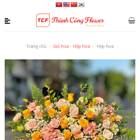
Skip
to
content
Trang chủ
/
Giỏ hoa - Hộp hoa
/
Hộp hoa