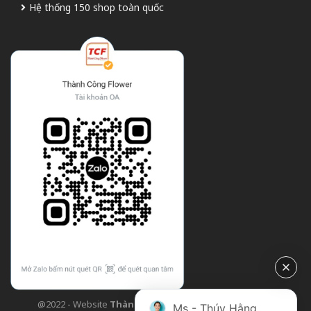
Hệ thống 150 shop toàn quốc
@2022 - Website
Thành Công Flower
| Design bởi
TCF
Ms - Thúy Hằng