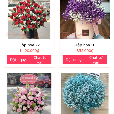
Hộp hoa 22
Hộp hoa 10
1.420.000
₫
855.000
₫
Chat tư
Chat tư
Đặt ngay
Đặt ngay
vấn
vấn