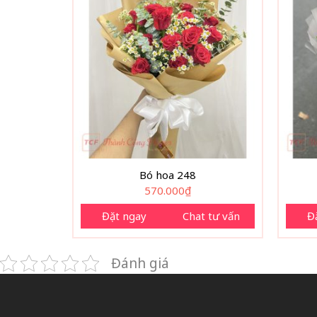
Bó hoa 248
570.000
₫
Đặt ngay
Chat tư vấn
Đ
Đánh giá