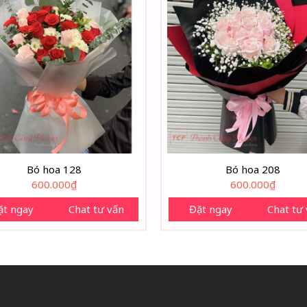
Bó hoa 128
Bó hoa 208
600.000
₫
600.000
₫
ặt ngay
Chat tư vấn
Đặt ngay
Chat tư