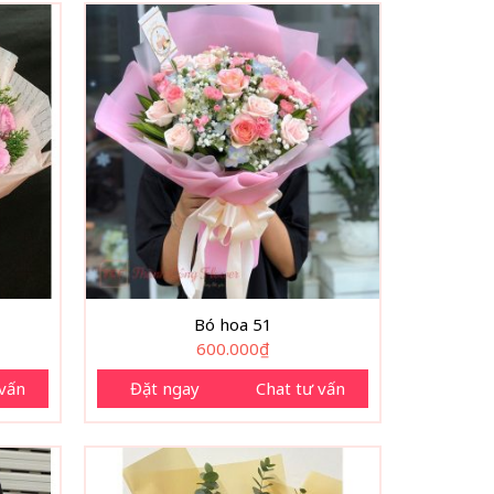
Bó hoa 51
600.000
₫
 vấn
Đặt ngay
Chat tư vấn