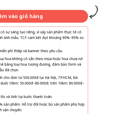
êm vào giỏ hàng
ó sự sáng tạo riêng, vì vậy sản phẩm thực tế có
 hình ảnh mẫu. TCF cam kết đạt khoảng 90%–95% so
ễn phí thiệp và banner theo yêu cầu.
oại hoa không có sẵn theo mùa hoặc hoa chưa nở
 thế bằng loại hoa tương đương, đảm bảo form và
ẫu đã chọn.
nh cho đơn từ 500.000đ tại Hà Nội, TP.HCM, Đà
 dưới 10km: 50.000đ–80.000đ; trên 10km: 80.000đ–
thị và tính tại bước thanh toán.
% sản phẩm. Hỗ trợ đổi hoặc bù sản phẩm phù hợp
nh vận chuyển.