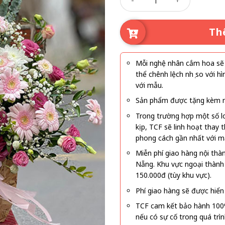
Th
Mỗi nghệ nhân cắm hoa sẽ c
thể chênh lệch nhẹ so với
với mẫu.
Sản phẩm được tặng kèm mi
Trong trường hợp một số l
kịp, TCF sẽ linh hoạt thay
phong cách gần nhất với m
Miễn phí giao hàng nội thà
Nẵng. Khu vực ngoại thành
150.000đ (tùy khu vực).
Phí giao hàng sẽ được hiển 
TCF cam kết bảo hành 100
nếu có sự cố trong quá trì