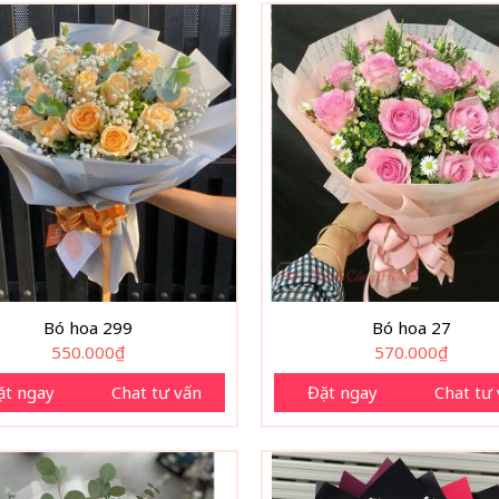
Bó hoa 299
Bó hoa 27
550.000
₫
570.000
₫
ặt ngay
Chat tư vấn
Đặt ngay
Chat tư