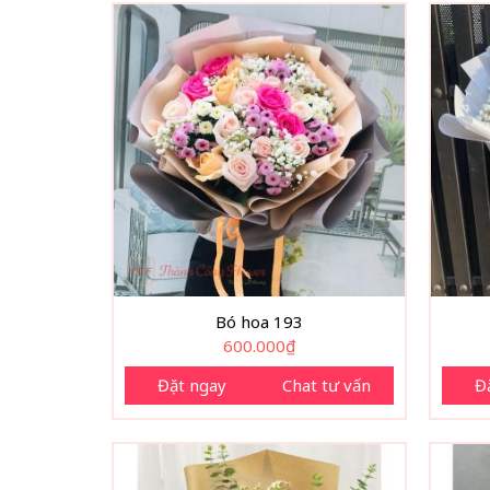
Bó hoa 193
600.000
₫
Đặt ngay
Chat tư vấn
Đ