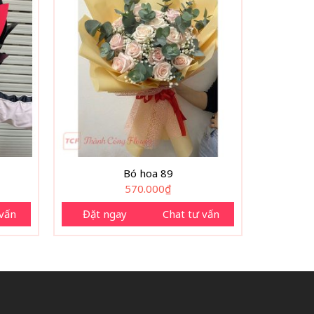
Bó hoa 89
570.000
₫
 vấn
Đặt ngay
Chat tư vấn