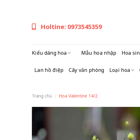
Skip
to
content
Holtine: 0973545359
Kiểu dáng hoa
Mẫu hoa nhập
Hoa sin
Lan hồ điệp
Cây văn phòng
Loại hoa
Trang chủ
/
Hoa Valentine 14/2