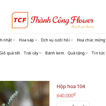
h nhật
Hoa sáp
Dịch vụ cưới hỏi
Hoa chúc mừng
Giỏ quà tết
Trái cây
Bánh kem
Quà tặng
Tin tức
Hộp hoa 104
₫
640.000
Hộp hoa 104 số lượng