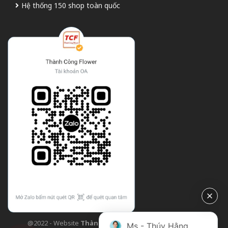
Hệ thống 150 shop toàn quốc
@2022 - Website
Thành Công Flower
| Design bởi
TCF
Ms - Thúy Hằng