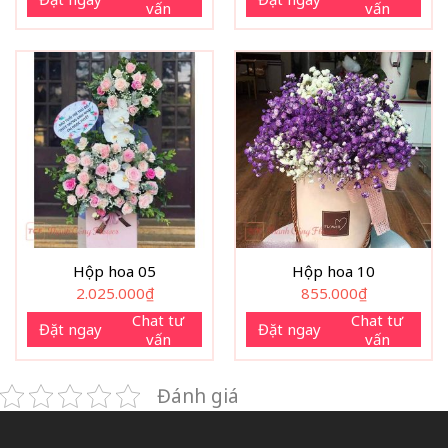
vấn
vấn
Hộp hoa 05
Hộp hoa 10
2.025.000
₫
855.000
₫
Chat tư
Chat tư
Đặt ngay
Đặt ngay
vấn
vấn
Đánh giá