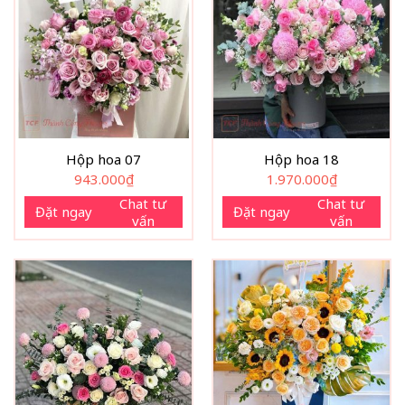
Hộp hoa 07
Hộp hoa 18
943.000
₫
1.970.000
₫
Chat tư
Chat tư
Đặt ngay
Đặt ngay
vấn
vấn