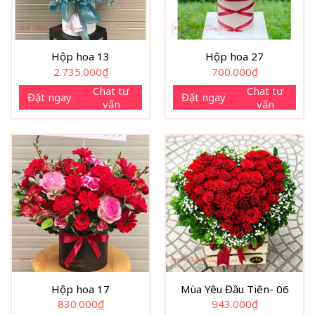
Hộp hoa 13
Hộp hoa 27
2.735.000
₫
700.000
₫
Chat tư
Chat tư
Đặt ngay
Đặt ngay
vấn
vấn
Hộp hoa 17
Mùa Yêu Đầu Tiên- 06
830.000
₫
943.000
₫