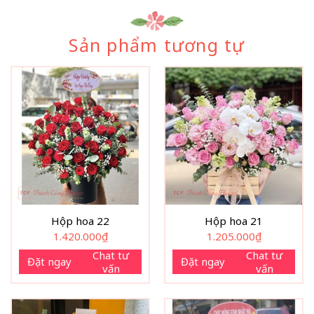
Sản phẩm tương tự
Hộp hoa 22
Hộp hoa 21
1.420.000
₫
1.205.000
₫
Chat tư
Chat tư
Đặt ngay
Đặt ngay
vấn
vấn