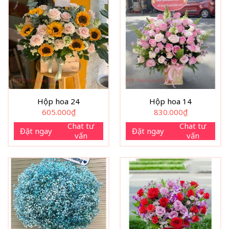
Hộp hoa 24
Hộp hoa 14
605.000
₫
830.000
₫
Chat tư
Chat tư
Đặt ngay
Đặt ngay
vấn
vấn