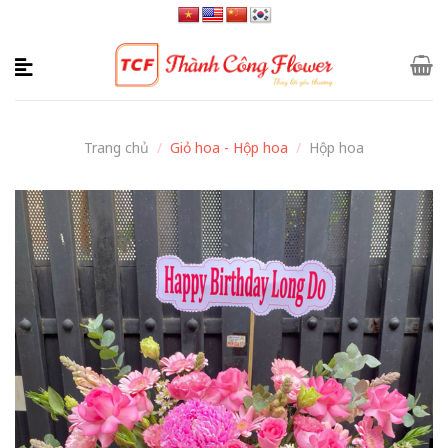
Skip
to
content
Trang chủ
/
Giỏ hoa - Hộp hoa
/
Hộp hoa