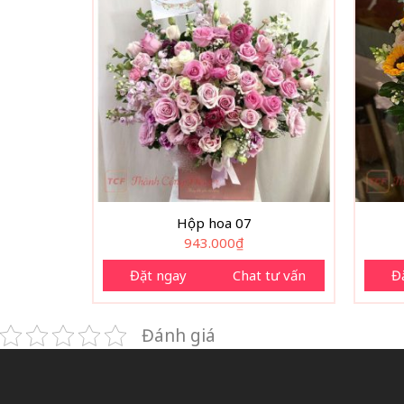
Hộp hoa 07
943.000
₫
Đặt ngay
Chat tư vấn
Đ
Đánh giá