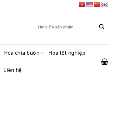
Tìm
kiếm:
Hoa chia buồn
Hoa tốt nghiệp
Liên hệ
ện