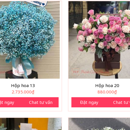
Hộp hoa 13
Hộp hoa 20
2.735.000
₫
880.000
₫
ặt ngay
Chat tư vấn
Đặt ngay
Chat tư