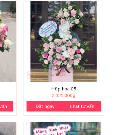
Hộp hoa 05
2.025.000
₫
 vấn
Đặt ngay
Chat tư vấn