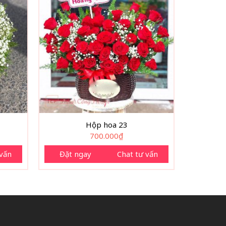
Hộp hoa 23
700.000
₫
 vấn
Đặt ngay
Chat tư vấn