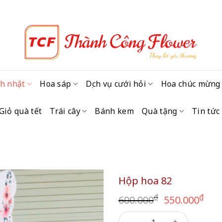
h nhật
Hoa sáp
Dịch vụ cưới hỏi
Hoa chúc mừng
Giỏ quà tết
Trái cây
Bánh kem
Quà tặng
Tin tức
Hộp hoa 82
Giá
Giá
₫
₫
600.000
550.000
gốc
hi
Hộp hoa 82 số lượng