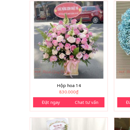
Hộp hoa 14
830.000
₫
Đặt ngay
Chat tư vấn
Đ