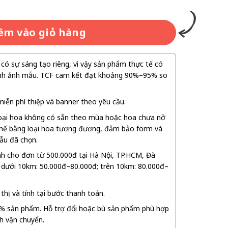
.000₫.
êm vào giỏ hàng
ó sự sáng tạo riêng, vì vậy sản phẩm thực tế có
 hình ảnh mẫu. TCF cam kết đạt khoảng 90%–95% so
ễn phí thiệp và banner theo yêu cầu.
oại hoa không có sẵn theo mùa hoặc hoa chưa nở
 thế bằng loại hoa tương đương, đảm bảo form và
ẫu đã chọn.
nh cho đơn từ 500.000đ tại Hà Nội, TP.HCM, Đà
 dưới 10km: 50.000đ–80.000đ; trên 10km: 80.000đ–
thị và tính tại bước thanh toán.
% sản phẩm. Hỗ trợ đổi hoặc bù sản phẩm phù hợp
nh vận chuyển.