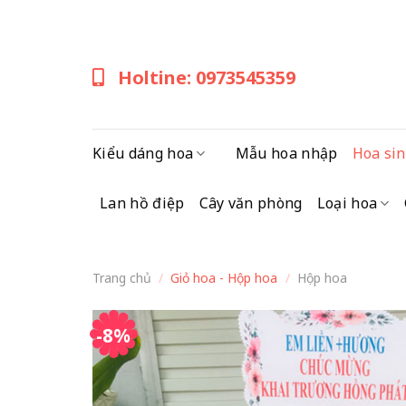
Skip
to
content
Holtine: 0973545359
Kiểu dáng hoa
Mẫu hoa nhập
Hoa sin
Lan hồ điệp
Cây văn phòng
Loại hoa
Trang chủ
/
Giỏ hoa - Hộp hoa
/
Hộp hoa
-8%