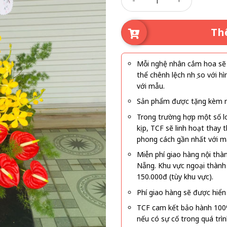
là:
tại
600.000₫.
là:
550
Th
Mỗi nghệ nhân cắm hoa sẽ c
thể chênh lệch nhẹ so với
với mẫu.
Sản phẩm được tặng kèm mi
Trong trường hợp một số l
kịp, TCF sẽ linh hoạt thay
phong cách gần nhất với m
Miễn phí giao hàng nội thà
Nẵng. Khu vực ngoại thành
150.000đ (tùy khu vực).
Phí giao hàng sẽ được hiển 
TCF cam kết bảo hành 100
nếu có sự cố trong quá trì