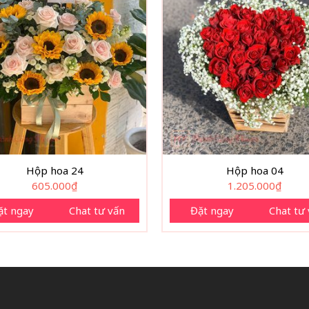
Hộp hoa 24
Hộp hoa 04
605.000
₫
1.205.000
₫
ặt ngay
Chat tư vấn
Đặt ngay
Chat tư