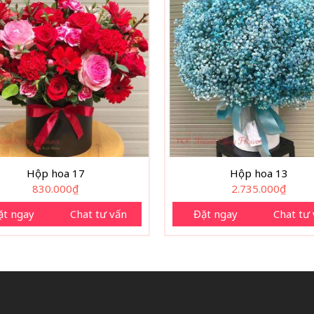
Hộp hoa 17
Hộp hoa 13
830.000
₫
2.735.000
₫
ặt ngay
Chat tư vấn
Đặt ngay
Chat tư