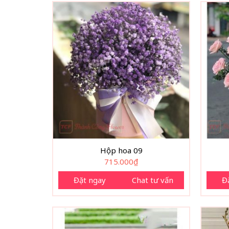
Hộp hoa 09
715.000
₫
Đặt ngay
Chat tư vấn
Đ