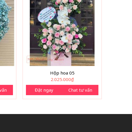
Hộp hoa 05
2.025.000
₫
 vấn
Đặt ngay
Chat tư vấn