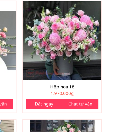
Hộp hoa 18
1.970.000
₫
 vấn
Đặt ngay
Chat tư vấn