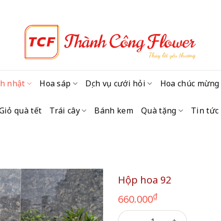
h nhật
Hoa sáp
Dịch vụ cưới hỏi
Hoa chúc mừng
Giỏ quà tết
Trái cây
Bánh kem
Quà tặng
Tin tức
Hộp hoa 92
₫
660.000
Hộp hoa 92 số lượng