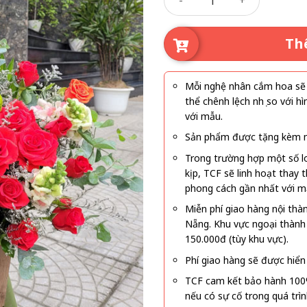
Th
Mỗi nghệ nhân cắm hoa sẽ c
thể chênh lệch nhẹ so với
với mẫu.
Sản phẩm được tặng kèm mi
Trong trường hợp một số l
kịp, TCF sẽ linh hoạt thay
phong cách gần nhất với m
Miễn phí giao hàng nội thà
Nẵng. Khu vực ngoại thành
150.000đ (tùy khu vực).
Phí giao hàng sẽ được hiển 
TCF cam kết bảo hành 100
nếu có sự cố trong quá trì