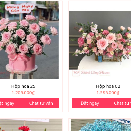
Hộp hoa 25
Hộp hoa 02
1.205.000
₫
1.585.000
₫
ặt ngay
Chat tư vấn
Đặt ngay
Chat tư