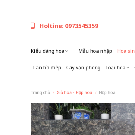
Skip
to
content
Holtine: 0973545359
Kiểu dáng hoa
Mẫu hoa nhập
Hoa sin
Lan hồ điệp
Cây văn phòng
Loại hoa
Trang chủ
/
Giỏ hoa - Hộp hoa
/
Hộp hoa