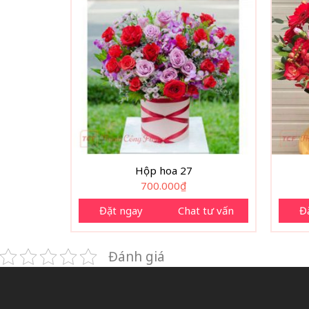
Hộp hoa 27
700.000
₫
Đặt ngay
Chat tư vấn
Đ
Đánh giá