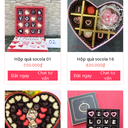
Hộp quà socola 01
Hộp quà socola 16
550.000
₫
830.000
₫
Chat tư
Chat tư
Đặt ngay
Đặt ngay
vấn
vấn