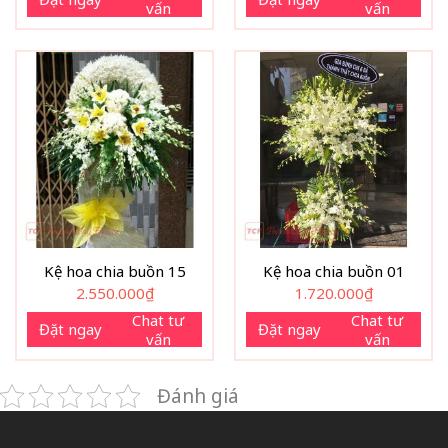
vấn
vấn
Kệ hoa chia buồn 15
Kệ hoa chia buồn 01
2.550.000
₫
1.720.000
₫
Chat tư
Chat tư
Đặt ngay
Đặt ngay
vấn
vấn
Đánh giá