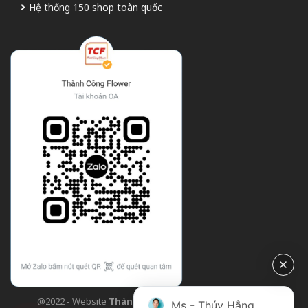
Hệ thống 150 shop toàn quốc
@2022 - Website
Thành Công Flower
| Design bởi
TCF
Ms - Thúy Hằng