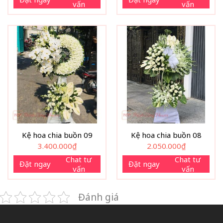
vấn
vấn
Kệ hoa chia buồn 09
Kệ hoa chia buồn 08
3.400.000
₫
2.050.000
₫
Chat tư
Chat tư
Đặt ngay
Đặt ngay
vấn
vấn
Đánh giá