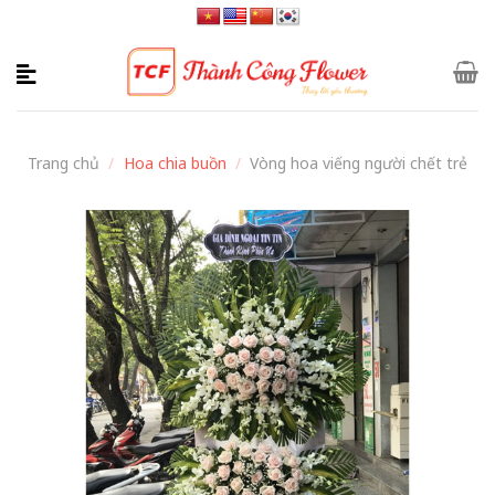
Skip
to
content
Trang chủ
/
Hoa chia buồn
/
Vòng hoa viếng người chết trẻ