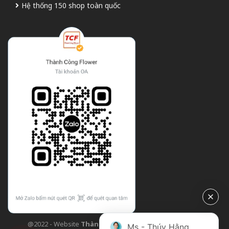
Hệ thống 150 shop toàn quốc
@2022 - Website
Thành Công Flower
| Design bởi
TCF
Ms - Thúy Hằng