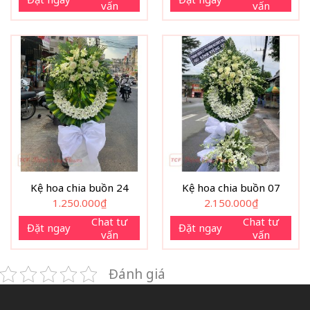
vấn
vấn
Kệ hoa chia buồn 24
Kệ hoa chia buồn 07
1.250.000
₫
2.150.000
₫
Chat tư
Chat tư
Đặt ngay
Đặt ngay
vấn
vấn
Đánh giá