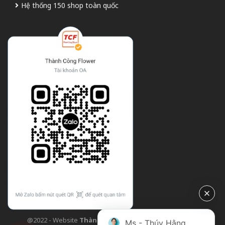
Hệ thống 150 shop toàn quốc
@2022 - Website
Thành Công Flower
| Design bởi
TCF
Ms - Thúy Hằng