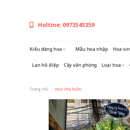
Skip
to
content
Holtine: 0973545359
Kiểu dáng hoa
Mẫu hoa nhập
Hoa sin
Lan hồ điệp
Cây văn phòng
Loại hoa
Trang chủ
/
Hoa chia buồn