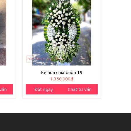
Kệ hoa chia buồn 19
1.350.000
₫
 vấn
Đặt ngay
Chat tư vấn