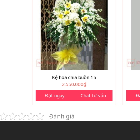
Kệ hoa chia buồn 15
2.550.000
₫
Đặt ngay
Chat tư vấn
Đ
Đánh giá