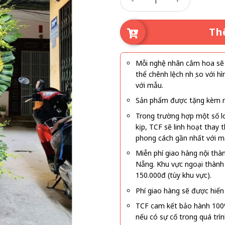
Th
Mỗi nghệ nhân cắm hoa sẽ c
thể chênh lệch nhẹ so với
với mẫu.
Sản phẩm được tặng kèm mi
Trong trường hợp một số l
kịp, TCF sẽ linh hoạt thay
phong cách gần nhất với m
Miễn phí giao hàng nội thà
Nẵng. Khu vực ngoại thành
150.000đ (tùy khu vực).
Phí giao hàng sẽ được hiển 
TCF cam kết bảo hành 100
nếu có sự cố trong quá trì