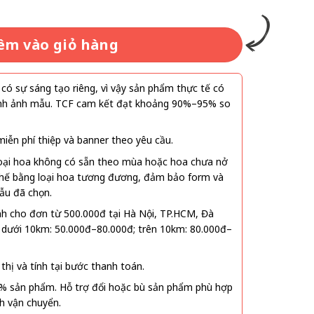
êm vào giỏ hàng
ó sự sáng tạo riêng, vì vậy sản phẩm thực tế có
 hình ảnh mẫu. TCF cam kết đạt khoảng 90%–95% so
ễn phí thiệp và banner theo yêu cầu.
oại hoa không có sẵn theo mùa hoặc hoa chưa nở
 thế bằng loại hoa tương đương, đảm bảo form và
ẫu đã chọn.
nh cho đơn từ 500.000đ tại Hà Nội, TP.HCM, Đà
 dưới 10km: 50.000đ–80.000đ; trên 10km: 80.000đ–
thị và tính tại bước thanh toán.
% sản phẩm. Hỗ trợ đổi hoặc bù sản phẩm phù hợp
nh vận chuyển.