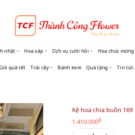
h nhật
Hoa sáp
Dịch vụ cưới hỏi
Hoa chúc mừng
Giỏ quà tết
Trái cây
Bánh kem
Quà tặng
Tin tức
Kệ hoa chia buồn 169
₫
1.410.000
Kệ hoa chia buồn 169 số lượ