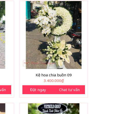
Kệ hoa chia buồn 09
3.400.000
₫
 vấn
Đặt ngay
Chat tư vấn