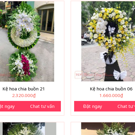
Kệ hoa chia buồn 21
Kệ hoa chia buồn 06
2.320.000
₫
1.660.000
₫
ặt ngay
Chat tư vấn
Đặt ngay
Chat tư