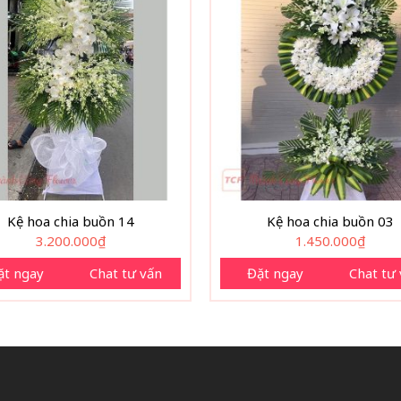
Kệ hoa chia buồn 14
Kệ hoa chia buồn 03
3.200.000
₫
1.450.000
₫
ặt ngay
Chat tư vấn
Đặt ngay
Chat tư