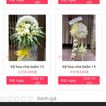
vấn
vấn
Kệ hoa chia buồn 15
Kệ hoa chia buồn 13
2.550.000
₫
3.970.000
₫
Chat tư
Chat tư
Đặt ngay
Đặt ngay
vấn
vấn
Đánh giá