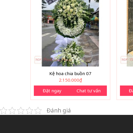
Kệ hoa chia buồn 07
2.150.000
₫
Đặt ngay
Chat tư vấn
Đ
Đánh giá