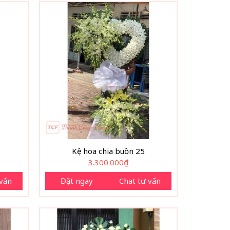
Kệ hoa chia buồn 25
Giá
3.300.000
₫
hiện
tại
 vấn
Đặt ngay
Chat tư vấn
.
là:
990.000₫.