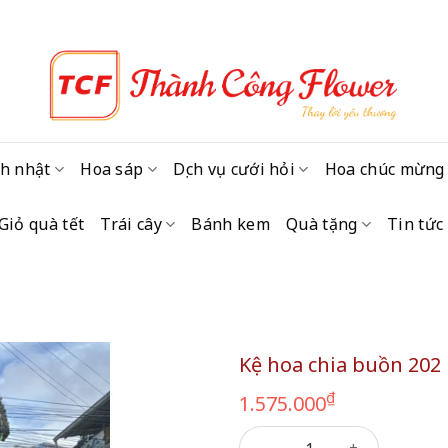
h nhật
Hoa sáp
Dịch vụ cưới hỏi
Hoa chúc mừng
Giỏ quà tết
Trái cây
Bánh kem
Quà tặng
Tin tức
Kệ hoa chia buồn 202
₫
1.575.000
Kệ hoa chia buồn 202 số lượ