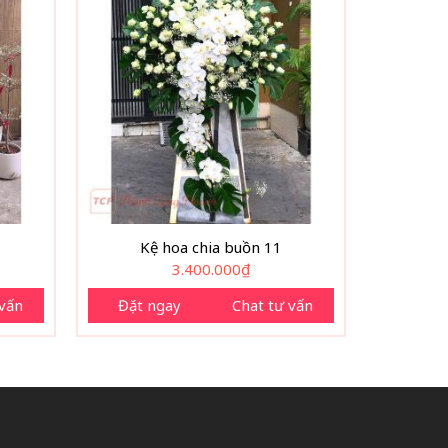
Kệ hoa chia buồn 11
3.400.000
₫
 vấn
Đặt ngay
Chat tư vấn