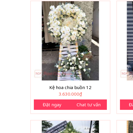
Kệ hoa chia buồn 12
3.630.000
₫
Đặt ngay
Chat tư vấn
Đ