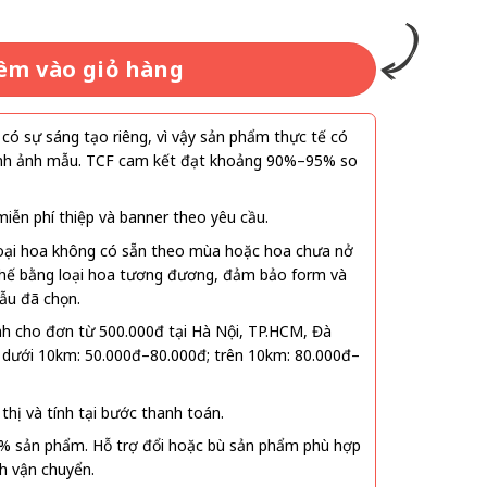
êm vào giỏ hàng
ó sự sáng tạo riêng, vì vậy sản phẩm thực tế có
 hình ảnh mẫu. TCF cam kết đạt khoảng 90%–95% so
ễn phí thiệp và banner theo yêu cầu.
oại hoa không có sẵn theo mùa hoặc hoa chưa nở
 thế bằng loại hoa tương đương, đảm bảo form và
ẫu đã chọn.
nh cho đơn từ 500.000đ tại Hà Nội, TP.HCM, Đà
 dưới 10km: 50.000đ–80.000đ; trên 10km: 80.000đ–
thị và tính tại bước thanh toán.
% sản phẩm. Hỗ trợ đổi hoặc bù sản phẩm phù hợp
nh vận chuyển.