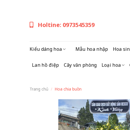
Skip
to
content
Holtine: 0973545359
Kiểu dáng hoa
Mẫu hoa nhập
Hoa sin
Lan hồ điệp
Cây văn phòng
Loại hoa
Trang chủ
/
Hoa chia buồn