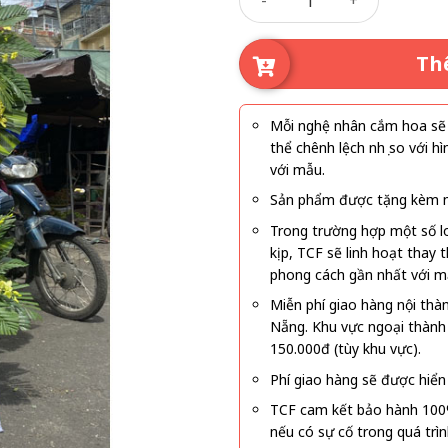
Th
Mỗi nghệ nhân cắm hoa sẽ c
thể chênh lệch nhẹ so với
với mẫu.
Sản phẩm được tặng kèm mi
Trong trường hợp một số l
kịp, TCF sẽ linh hoạt thay
phong cách gần nhất với m
Miễn phí giao hàng nội thà
Nẵng. Khu vực ngoại thành
150.000đ (tùy khu vực).
Phí giao hàng sẽ được hiển 
TCF cam kết bảo hành 100
nếu có sự cố trong quá trì