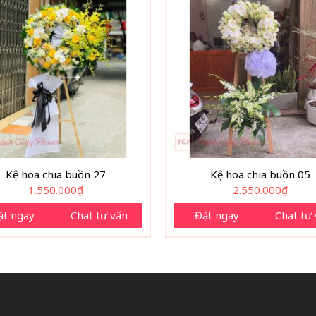
Kệ hoa chia buồn 27
Kệ hoa chia buồn 05
1.550.000
₫
2.550.000
₫
ặt ngay
Chat tư vấn
Đặt ngay
Chat tư