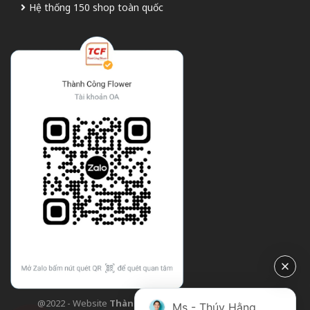
Hệ thống 150 shop toàn quốc
@2022 - Website
Thành Công Flower
| Design bởi
TCF
Ms - Thúy Hằng