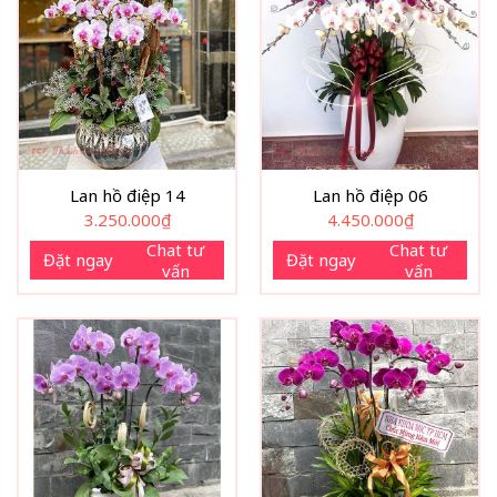
Lan hồ điệp 14
Lan hồ điệp 06
3.250.000
₫
4.450.000
₫
Chat tư
Chat tư
Đặt ngay
Đặt ngay
vấn
vấn