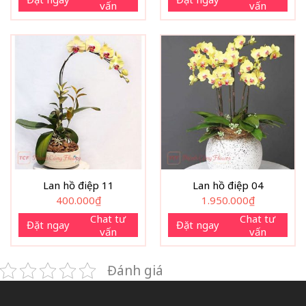
vấn
vấn
Lan hồ điệp 11
Lan hồ điệp 04
400.000
₫
1.950.000
₫
Chat tư
Chat tư
Đặt ngay
Đặt ngay
vấn
vấn
Đánh giá