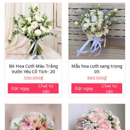
điểm nhấn tinh tế cho tổng thể. Sự kết hợp giữa màu trắng 
nhẹ mang lại cảm giác thanh thoát, phù hợp với nhiều phong c
Bó Hoa Cưới Màu Trắng
Mẫu hoa cưới sang trọng
Vườn Yêu Cổ Tích- 20
05
500.000
₫
880.000
₫
Chat tư
Chat tư
Đặt ngay
Đặt ngay
vấn
vấn