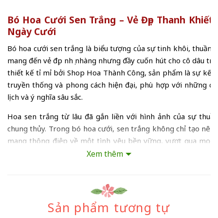
Bó Hoa Cưới Sen Trắng – Vẻ Đẹp Thanh Khiết
Ngày Cưới
Bó hoa cưới sen trắng là biểu tượng của sự tinh khôi, thuần kh
mang đến vẻ đẹp nhẹ nhàng nhưng đầy cuốn hút cho cô dâu tro
thiết kế tỉ mỉ bởi
Shop Hoa Thành Công
, sản phẩm là sự kết 
truyền thống và phong cách hiện đại, phù hợp với những cô
lịch và ý nghĩa sâu sắc.
Hoa sen trắng từ lâu đã gắn liền với hình ảnh của sự thuần
chung thủy. Trong bó hoa cưới, sen trắng không chỉ tạo nên 
mang thông điệp về một tình yêu bền vững, vượt qua mọi 
hạnh phúc trọn vẹn. Khi được kết hợp cùng hoa baby trắng và cá
Xem thêm
thể bó hoa trở nên mềm mại, tinh tế và giàu tính thẩm mỹ.
Thiết kế
bó hoa cưới cầm tay hoa sen
với form tròn cổ điển
xếp cân đối tạo độ đầy đặn và sang trọng. Phần tay cầm đượ
Sản phẩm tương tự
cấp với tone màu trung tính, vừa giữ được nét mộc mạc t