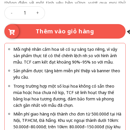
thông điệp về một tình yêu bền vững, vượt qua mọi thử
Bó Hoa Cưới Sen Trắng Giai Điệu Hạnh Phúc- 03 số lượng
thách để hướng đến hạnh phúc trọn vẹn. Khi được kết hợp
cùng hoa baby trắng và các loại lá xanh nhẹ, tổng thể bó hoa
trở nên mềm mại, tinh tế và giàu tính thẩm mỹ.
Thêm vào giỏ hàng
Mỗi nghệ nhân cắm hoa sẽ có sự sáng tạo riêng, vì vậy
sản phẩm thực tế có thể chênh lệch nhẹ so với hình ảnh
mẫu. TCF cam kết đạt khoảng 90%–95% so với mẫu.
Sản phẩm được tặng kèm miễn phí thiệp và banner theo
yêu cầu.
Trong trường hợp một số loại hoa không có sẵn theo
mùa hoặc hoa chưa nở kịp, TCF sẽ linh hoạt thay thế
bằng loại hoa tương đương, đảm bảo form và phong
cách gần nhất với mẫu đã chọn.
Miễn phí giao hàng nội thành cho đơn từ 500.000đ tại Hà
Nội, TP.HCM, Đà Nẵng. Khu vực ngoại thành dưới 10km:
50.000đ–80.000đ; trên 10km: 80.000đ–150.000đ (tùy khu