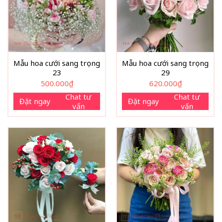
Mẫu hoa cưới sang trọng
Mẫu hoa cưới sang trọng
23
29
500.000
₫
620.000
₫
Chat tư
Chat tư
Đặt ngay
Đặt ngay
vấn
vấn
Bó hoa cưới phù hợp với những cô dâu yêu thích sự thanh lịc
Bó hoa cưới sen trắng đặc biệt phù hợp với những conce
truyền thống, tối giản hoặc phong cách nàng thơ nhẹ nhàng. 
cho những cô dâu mong muốn thể hiện vẻ đẹp dịu dàng, tinh
biệt trong ngày trọng đại của mình.
Tại Shop Hoa Thành Công, mỗi
bó hoa cưới cầm tay cô dâu
những bông hoa tươi chất lượng cao, đảm bảo độ bền và 